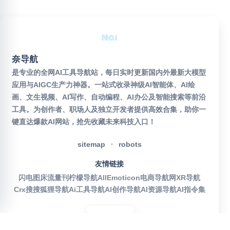
奈导航
是专业的全网AI工具导航站，每日实时更新国内外最新大模型
应用与AIGC生产力神器。一站式收录神级AI智能体、AI绘
画、文生视频、AI写作、自动编程、AI办公及智能搜索等前沿
工具。为创作者、职场人及独立开发者提供高效合集，助你一
键直达爆款AI网站，抢先收藏未来科技入口！
sitemap
robots
友情链接
闪电图床
流量刊
柠檬导航
AllEmoticon
电商导航网
XR导航
Crx搜搜
狐狸导航
Ai工具导航
AI创作导航
AI资源导航
AI指令集
官方公众号