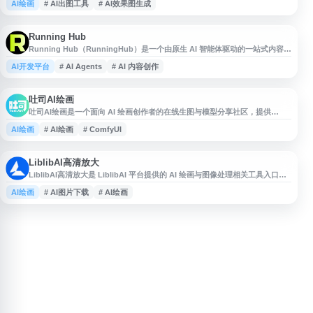
AI绘画
# AI出图工具
# AI效果图生成
与工作流参考。网站覆盖室内设计、建筑设计、景观设计、产品视觉和效果图
生成等场景，适合用于获取 AI 绘图关键词、设计灵感与出图流程方案。
Running Hub
Running Hub（RunningHub）是一个由原生 AI 智能体驱动的一站式内容创
作平台，面向创作者和团队提供 AI 工作流与内容生产工具。平台支持
AI开发平台
# AI Agents
# AI 内容创作
ComfyUI 工作流、无限画布、AI 应用搭建、图像生成、视频生成及模型 API
调用，适用于从创意构思到成品输出的端到端 AI 内容创作场景。
吐司AI绘画
吐司AI绘画是一个面向 AI 绘画创作者的在线生图与模型分享社区，提供
Stable Diffusion 模型、LoRA、ComfyUI 工作流及腾讯混元 DiT 等相关资
AI绘画
# AI绘画
# ComfyUI
源。用户可在平台上浏览、下载和分享模型，并进行在线 AI 图像生成，适合
用于寻找绘画模型、参考工作流和体验 AI 生成图片。
LiblibAI高清放大
LiblibAI高清放大是 LiblibAI 平台提供的 AI 绘画与图像处理相关工具入口，
依托其原创模型分享社区，支持 Stable Diffusion 模型、LoRA、
AI绘画
# AI图片下载
# AI绘画
ControlNet 等资源下载与使用。平台提供在线 WebUI、ComfyUI、Prompt
搜索、AI 图片获取及模型训练等功能，适合 AI 绘画创作者进行作品生成、图
片优化和工作流探