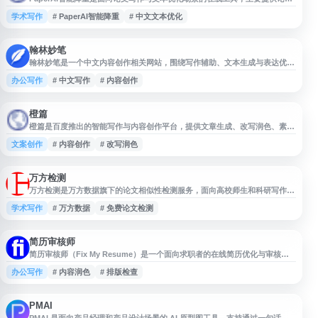
降重、语句改写和内容润色等辅助功能，帮助用户对重复率较高的文本进行表
学术写作
# PaperAI智能降重
# 中文文本优化
达调整。网站适用于毕业论文、学术文章及各类中文文本的查重后修改参考，
可作为论文修改流程中的辅助工具使用。
翰林妙笔
翰林妙笔是一个中文内容创作相关网站，围绕写作辅助、文本生成与表达优化
等需求提供信息与工具入口。网站适合关注文案写作、学习写作、办公写作及
办公写作
# 中文写作
# 内容创作
内容创作者参考使用，可作为中文写作资源与效率工具的导航收录项。
橙篇
橙篇是百度推出的智能写作与内容创作平台，提供文章生成、改写润色、素材
整理等能力，适用于文案写作、内容编辑和日常创作场景，帮助用户更高效地
文案创作
# 内容创作
# 改写润色
完成文本生产与表达优化。
万方检测
万方检测是万方数据旗下的论文相似性检测服务，面向高校师生和科研写作
者，提供论文查重、抄袭检测与学术不端甄别等功能。系统支持毕业论文、学
学术写作
# 万方数据
# 免费论文检测
术论文等文本比对，帮助用户了解内容重复情况，提升论文规范性与原创性。
简历审核师
简历审核师（Fix My Resume）是一个面向求职者的在线简历优化与审核工
具，提供简历内容检查、表达润色、结构建议和求职材料改进参考，帮助用户
办公写作
# 内容润色
# 排版检查
发现简历中的信息缺失、表述不清和排版问题。网站适合用于简历修改、岗位
投递前自查以及提升求职材料的专业度。
PMAI