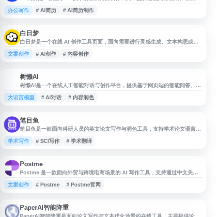
辑、多种简历模板、中英文切换及 PDF 导出等功能。适用于求职简历和个人
办公写作
# AI简历
# AI简历制作
简历制作，帮助用户快速整理经历、优化简历内容并完成专业排版。
白日梦
白日梦是一个在线 AI 创作工具页面，面向需要进行灵感生成、文本构思或内
容辅助创作的用户。网站提供简洁的入口与相关功能说明，适合用于写作灵
文案创作
# AI创作
# 内容创作
感、创意发散、文案构思等场景。导航站收录可归类为 AI 工具、内容创作、
灵感生成等方向，便于用户快速查找和访问。
树懒AI
树
树懒AI是一个在线人工智能对话与创作平台，提供基于网页端的智能问答、文
本生成、内容润色、写作辅助等服务。用户可通过浏览器访问使用，适合日常
大语言模型
# AI对话
# 内容润色
办公、学习查询、文案创作和信息整理等场景。平台入口简洁，便于快速发起
对话并获取 AI 辅助结果。
笔目鱼
笔目鱼是一款面向科研人员的英文论文写作与润色工具，支持学术论文语言优
化、语法校对、时态校正、英式/美式表达调整等功能。平台覆盖117个一级学
学术写作
# SCI写作
# 学术翻译
科，提供学科翻译与润色、SCI高分例句、模块句式等写作辅助，适用于英文
论文撰写、修改和SCI学术写作场景。
Postme
Postme 是一款面向外贸与跨境电商场景的 AI 写作工具，支持通过中文关键
词快速生成英文营销文案。平台可用于开发信、外贸邮件、亚马逊 Listing、
文案创作
# Postme
# Postme官网
Facebook 广告、Twitter 帖子、Instagram 标题、TikTok 视频脚本及独立站
SEO 文章等内容创作，适合外贸新人、跨境卖家和营销人员提升文案产出效
率。
PaperAI智能降重
PaperAI智能降重是面向论文写作与文本优化场景的在线工具，主要提供论文