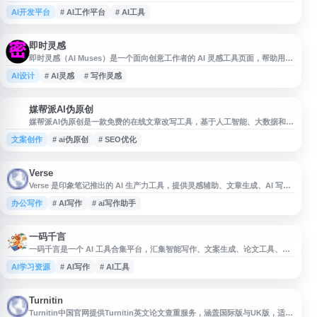
工具及生产力服务。平台注重操作简便与使用体验，帮助用户更轻松地使用人
AI开发平台
# AI工作平台
# AI工具
工智能，并提供专业技术支持，满足日常工作与效率提升需求。
即时灵感
即时灵感（AI Muses）是一个面向创意工作者的 AI 灵感工具页面，帮助用户
获取创作思路与内容启发，适用于写作、策划、设计等需要头脑风暴的场景。
AI设计
# AI灵感
# 写作灵感
媒帮派AI伪原创
媒
媒帮派AI伪原创是一款免费的在线文章改写工具，基于人工智能、大数据和神
经网络算法，对原文进行内容重组与表达优化，生成更具差异化的文章。适用
文案创作
# ai伪原创
# SEO优化
于自媒体内容创作、文章编辑及搜索引擎收录优化等场景，支持公众号、头条
号等平台的内容发布需求。
Verse
Verse 是印象笔记推出的 AI 生产力工具，提供灵感辅助、文章生成、AI 写作
与文件分析等功能，适用于会议纪要、公文假条、小说作文、日报、新闻稿及
办公写作
# AI写作
# ai写作助手
广告文案等内容创作场景，帮助用户提升信息处理和写作效率。
一码千言
一码千言是一个 AI 工具合集平台，汇集智能写作、文案生成、论文工具、英
语学习、法律文书、合同生成、考试模拟、代码优化、AI 聊天和心理疏导等
AI学习资源
# AI写作
# AI工具
在线工具，覆盖工作、学习与生活场景，为用户提供便捷的人工智能应用服
务。
Turnitin
Turnitin中国官网提供Turnitin英文论文查重服务，涵盖国际版与UK版，适用