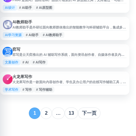
PMAI 是面向产品经理和产品设计场景的 AI 原型图工具，支持通过一句话生
成原型图，帮助快速完成产品界面构思与原型搭建。平台提供 AI 原型图生
AI设计
# AI助手
# AI原型图
成、PRD 生成等常用功能，可作为 Axure 等传统原型工具的辅助或替代方
案，适用于需求整理、产品设计、方案沟通和项目早期验证等流程。
AI教师助手
AI教师助手是外研社面向教师群体推出的智能教学与科研辅助平台，集成多版
本大语言模型能力，覆盖外语教学与全学科教学场景。平台支持教学计划生
AI学习资源
# AI助手
# AI教师助手
成、教学内容设计、教学活动策划、智能出题、知识储备、多文档问答、学生
支持及AI作画等功能，帮助教师提升备课、授课、科研与教学管理效率。
弈写
弈写是云天弈推出的 AI 辅助写作系统，面向资讯创作者、自媒体作者及内容
编辑等用户，提供辅助选题、辅助写作、话题梳理、辅助阅读和辅助组稿等功
文案创作
# AI
# AI写作
能。平台通过人工智能技术帮助用户提升内容生产效率，拓展写作思路，适用
于文章创作、素材整理、内容策划和稿件组织等场景。
火龙果写作
火龙果写作是一款面向内容创作者、学生及办公用户的在线写作辅助工具，提
供错别字纠正、语法检查、文本校对、改写、扩写等功能，帮助提升文章表达
学术写作
# 写作
# 写作辅助
质量与写作效率。平台适用于论文修改、学术改写、自媒体写稿、公众号编
辑、小说创作等场景，可辅助用户进行内容优化、查重降重相关处理及日常文
字润色。
1
2
…
13
下一页