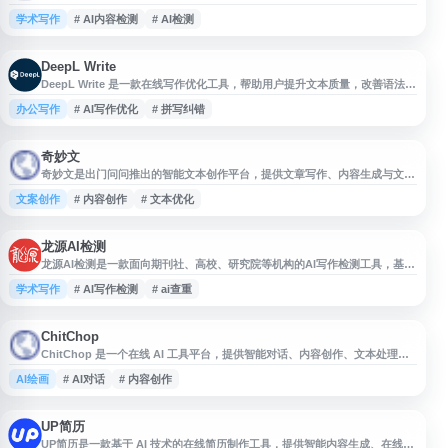
于毕业论文、留学生Essay、SCI英文论文、EI会议论文及外文投稿的相似度
学术写作
# AI内容检测
# AI检测
检测，并提供AI内容检测相关服务。用户可通过网站了解Turnitin查重、英文
论文查重、英文投稿查重等信息。
DeepL Write
DeepL Write 是一款在线写作优化工具，帮助用户提升文本质量，改善语法、
拼写、措辞和表达风格，让写作更清晰、准确、自然。适用于邮件、文章、报
办公写作
# AI写作优化
# 拼写纠错
告及日常文本编辑，支持免费试用。
奇妙文
奇妙文是出门问问推出的智能文本创作平台，提供文章写作、内容生成与文本
优化等功能，适用于自媒体创作、营销文案、学习写作等场景，帮助用户提升
文案创作
# 内容创作
# 文本优化
内容生产效率。
龙源AI检测
龙源AI检测是一款面向期刊社、高校、研究院等机构的AI写作检测工具，基于
自然语言处理与机器学习技术，识别ChatGPT等生成式AI创作的文本，并提
学术写作
# AI写作检测
# ai查重
供详细检测报告。平台可作为传统查重系统的补充，用于分析文本的AI生成特
征，辅助维护内容原创性与学术诚信。
ChitChop
ChitChop 是一个在线 AI 工具平台，提供智能对话、内容创作、文本处理及
图像生成等功能，帮助用户完成写作、学习、办公和创意设计等任务。网站整
AI绘画
# AI对话
# 内容创作
合多种 AI 应用，适合希望体验人工智能辅助创作与效率工具的用户。
UP简历
UP简历是一款基于 AI 技术的在线简历制作工具，提供智能内容生成、在线编