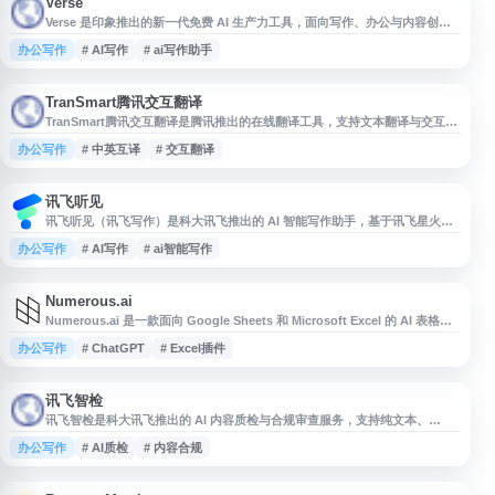
Verse
Verse 是印象推出的新一代免费 AI 生产力工具，面向写作、办公与内容创作
场景，提供灵感生成、文章一键生成、文件分析等功能。平台支持会议纪要、
办公写作
# AI写作
# ai写作助手
公文假条、小说作文、日报、新闻稿、广告文案等多类型内容智能生成，适合
需要提升写作效率、整理资料和快速产出文本的用户使用。
TranSmart腾讯交互翻译
TranSmart腾讯交互翻译是腾讯推出的在线翻译工具，支持文本翻译与交互式
翻译体验，面向日常沟通、学习办公和跨语言内容理解等场景。用户可通过网
办公写作
# 中英互译
# 交互翻译
页直接使用中英等语言互译服务，辅助提升阅读、写作和信息获取效率。
讯飞听见
讯飞听见（讯飞写作）是科大讯飞推出的 AI 智能写作助手，基于讯飞星火大
模型提供多场景文本生成与优化服务。平台支持会议纪要、公文写作、工作总
办公写作
# AI写作
# ai智能写作
结、工作汇报、心得体会、新闻稿、面试自我介绍、朋友圈文案、改写润色、
论文摘要等功能，并提供 AI 智能问答，适用于办公写作、内容创作和日常文
案处理等需求。
Numerous.ai
Numerous.ai 是一款面向 Google Sheets 和 Microsoft Excel 的 AI 表格插
件，将 ChatGPT 能力集成到电子表格中，帮助用户在表格内进行文本生成、
办公写作
# ChatGPT
# Excel插件
数据整理、分类、公式辅助和批量处理等操作，适用于内容处理、运营分析、
办公自动化等场景。
讯飞智检
讯飞智检是科大讯飞推出的 AI 内容质检与合规审查服务，支持纯文本、
Word、图片、音频、视频等多类型内容批量检测。平台提供文本纠错、文本
办公写作
# AI质检
# 内容合规
校对、文本改写、图片合规检查、音视频合规检查等功能，可识别涉政、违
禁、色情、暴恐、辱骂、广告导流等风险内容，适用于媒体、教育、政企及内
容平台的审核与质检场景。