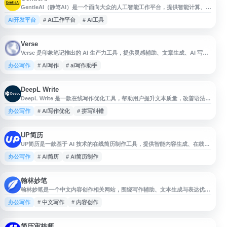
GentleAI（静笃AI）是一个面向大众的人工智能工作平台，提供智能计算、AI
工具及生产力服务。平台注重操作简便与使用体验，帮助用户更轻松地使用人
AI开发平台
# AI工作平台
# AI工具
工智能，并提供专业技术支持，满足日常工作与效率提升需求。
Verse
Verse 是印象笔记推出的 AI 生产力工具，提供灵感辅助、文章生成、AI 写作
与文件分析等功能，适用于会议纪要、公文假条、小说作文、日报、新闻稿及
办公写作
# AI写作
# ai写作助手
广告文案等内容创作场景，帮助用户提升信息处理和写作效率。
DeepL Write
DeepL Write 是一款在线写作优化工具，帮助用户提升文本质量，改善语法、
拼写、措辞和表达风格，让写作更清晰、准确、自然。适用于邮件、文章、报
办公写作
# AI写作优化
# 拼写纠错
告及日常文本编辑，支持免费试用。
UP简历
UP简历是一款基于 AI 技术的在线简历制作工具，提供智能内容生成、在线编
辑、多种简历模板、中英文切换及 PDF 导出等功能。适用于求职简历和个人
办公写作
# AI简历
# AI简历制作
简历制作，帮助用户快速整理经历、优化简历内容并完成专业排版。
翰林妙笔
翰林妙笔是一个中文内容创作相关网站，围绕写作辅助、文本生成与表达优化
等需求提供信息与工具入口。网站适合关注文案写作、学习写作、办公写作及
办公写作
# 中文写作
# 内容创作
内容创作者参考使用，可作为中文写作资源与效率工具的导航收录项。
简历审核师