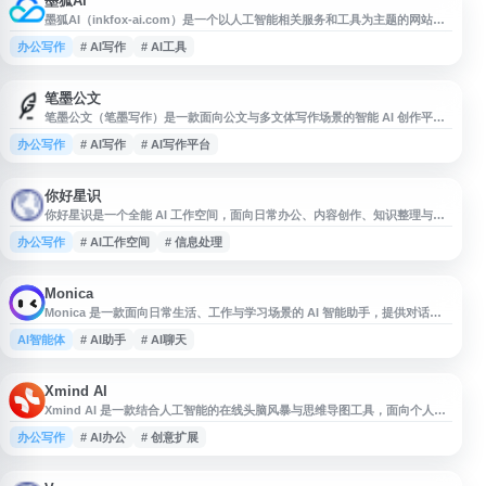
墨狐AI
墨狐AI（inkfox-ai.com）是一个以人工智能相关服务和工具为主题的网站，
面向关注 AI 应用、效率提升与智能创作的用户。网站名称突出 AI 属性，适合
办公写作
# AI写作
# AI工具
用于导航站中“AI工具”“智能办公”“内容创作”等分类收录，便于用户快速发
现并访问相关资源。
笔墨公文
笔墨公文（笔墨写作）是一款面向公文与多文体写作场景的智能 AI 创作平
台，提供写作生成、校对、润色、资料库和模板等服务。平台适用于公职人
办公写作
# AI写作
# AI写作平台
员、事业单位、国企、医院、学校等用户，支持述职报告、工作总结、心得体
会、调研报告、年终总结等材料撰写，可为公文写作、素材整理和范文参考提
供辅助。
你好星识
你好星识是一个全能 AI 工作空间，面向日常办公、内容创作、知识整理与效
率提升等场景，提供基于人工智能的多功能辅助服务。用户可通过该平台进行
办公写作
# AI工作空间
# 信息处理
信息处理、文本生成、思路梳理等工作，适合希望借助 AI 提升工作流效率的
个人与团队使用。
Monica
Monica 是一款面向日常生活、工作与学习场景的 AI 智能助手，提供对话问
答、信息整理、写作辅助和个性化建议等功能。其特点是具备记忆能力，可根
AI智能体
# AI助手
# AI聊天
据用户偏好和历史交流提供更贴合需求的支持，帮助提升任务处理、内容创作
与知识获取效率。适合需要 AI 聊天、效率工具和个人智能助理服务的用户使
用。
Xmind AI
Xmind AI 是一款结合人工智能的在线头脑风暴与思维导图工具，面向个人创
作者、学生、团队和知识工作者，帮助用户进行想法生成、内容整理、结构梳
办公写作
# AI办公
# 创意扩展
理与创意扩展。平台提供智能辅助功能，可用于快速构建思维导图、优化思路
层级、拓展主题内容，提升规划、写作、学习和协作效率。