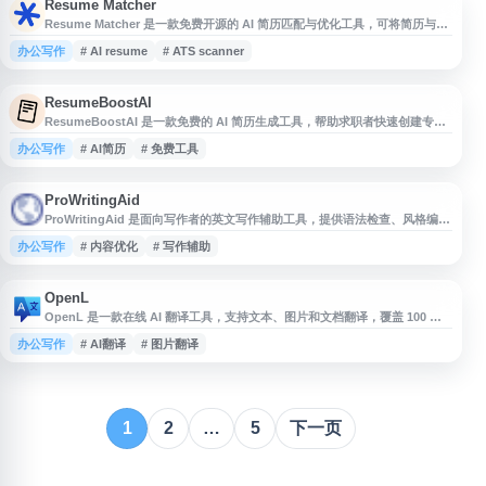
Resume Matcher
Resume Matcher 是一款免费开源的 AI 简历匹配与优化工具，可将简历与职
位描述进行对比，分析关键词匹配度、ATS 兼容性和内容相关性，帮助求职者
办公写作
# AI resume
# ATS scanner
发现简历中的不足并进行针对性调整。该工具适用于求职申请、简历检查、岗
位匹配和职业规划场景，支持用户提升简历通过筛选系统的机会。
ResumeBoostAI
ResumeBoostAI 是一款免费的 AI 简历生成工具，帮助求职者快速创建专业
简历。网站提供多种简历模板和示例，可根据个人经历、岗位目标和求职需求
办公写作
# AI简历
# 免费工具
生成或优化简历内容，提升排版效率与表达质量。适合应届生、职场人士及需
要更新简历的用户使用。
ProWritingAid
ProWritingAid 是面向写作者的英文写作辅助工具，提供语法检查、风格编
辑、改写和多种写作优化功能。它可用于故事创作、内容写作、学术写作等场
办公写作
# 内容优化
# 写作辅助
景，并支持在常用写作应用中使用，帮助用户检查文本问题、提升表达清晰度
和写作质量。
OpenL
OpenL 是一款在线 AI 翻译工具，支持文本、图片和文档翻译，覆盖 100 多
种语言。平台强调快速、结合上下文的翻译结果，适用于日常沟通、学习、办
办公写作
# AI翻译
# 图片翻译
公和跨语言内容处理等场景，可帮助用户便捷完成多语种信息转换。
1
2
…
5
下一页