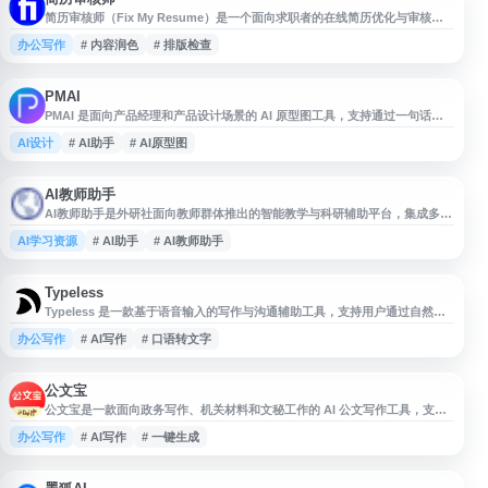
简历审核师（Fix My Resume）是一个面向求职者的在线简历优化与审核工
具，提供简历内容检查、表达润色、结构建议和求职材料改进参考，帮助用户
办公写作
# 内容润色
# 排版检查
发现简历中的信息缺失、表述不清和排版问题。网站适合用于简历修改、岗位
投递前自查以及提升求职材料的专业度。
PMAI
PMAI 是面向产品经理和产品设计场景的 AI 原型图工具，支持通过一句话生
成原型图，帮助快速完成产品界面构思与原型搭建。平台提供 AI 原型图生
AI设计
# AI助手
# AI原型图
成、PRD 生成等常用功能，可作为 Axure 等传统原型工具的辅助或替代方
案，适用于需求整理、产品设计、方案沟通和项目早期验证等流程。
AI教师助手
AI教师助手是外研社面向教师群体推出的智能教学与科研辅助平台，集成多版
本大语言模型能力，覆盖外语教学与全学科教学场景。平台支持教学计划生
AI学习资源
# AI助手
# AI教师助手
成、教学内容设计、教学活动策划、智能出题、知识储备、多文档问答、学生
支持及AI作画等功能，帮助教师提升备课、授课、科研与教学管理效率。
Typeless
Typeless 是一款基于语音输入的写作与沟通辅助工具，支持用户通过自然说
话生成结构清晰、语气得体的消息、邮件和文档。平台可将口语内容整理为更
办公写作
# AI写作
# 口语转文字
流畅、专业的文字，适用于日常办公、客户沟通、内容起草和个人写作等场
景，帮助减少手动输入时间并提升文字表达效率。
公文宝
公文宝是一款面向政务写作、机关材料和文秘工作的 AI 公文写作工具，支持
工作总结、汇报材料、讲话稿、心得体会、方案简报等多类文档生成。平台基
办公写作
# AI写作
# 一键生成
于大语言模型提供公文助手、范文参考、格式校对、智能排版和模板下载等功
能，适用于日常材料撰写、公务员备考及办公写作提效场景。