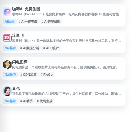
Midjourney 等相关提示词资源，并整理 AI Pets 互动提示词、智能体 Skills
技能组件等内容，适合需
啪唧AI 免费生图
啪唧AI（PaJiAI.com）是面向新媒体、电商及内容创作者的 AI 生图与智能修
图工具，提供一句话生成封面海报、图片画质修复、自然美颜、无损放大、局
AI绘画
# AI一键美颜
# AI智能修图
部改图等功能。适用于小红书封面、抖音海报、电商配图、老照片修复等场
景，帮助用户快速完成图片生成与优化处理。
流量刊
流量刊（llk.hk）是一款隐私友好的全平台实时统计与流量分析工具，支持网
站、APP 及各类应用接入。平台提供 PV、UV、用户行为、实时监控等数据统
Nai推荐
# AI数据分析
# APP统计
计能力，并结合 AI 智能洞察技术，将复杂数据自动整理为每日可读的数字刊
物和数据报表，便于站长、开发者和运营人员了解访问趋势、优化产品与内容
表现。
闪电图床
闪电图床是一个在线图片上传与外链服务平台，提供免费图床、图片托管、图
片转链接等功能，支持原图保存、CDN 加速、批量上传及 API 接口。网站兼
Nai推荐
# CDN加速
# PicGo
容 PicGo、WordPress、Typecho 等工具，可用于博客、论坛、站长建站及
亚马逊、Shopify 等电商图片管理场景，也支持将图片、PDF、文档等文件快
速生成可访问链接。
豆包
豆包是字节跳动推出的 AI 智能助手平台，提供对话问答、写作辅助、翻译、
阅读总结、代码生成、学习辅导等多种功能。用户可通过网页端或客户端使
Nai推荐
# AI助手
# 代码生成
用，适用于日常办公、内容创作、学习研究和信息整理等场景。豆包支持自然
语言交互，帮助用户提升信息获取与任务处理效率。