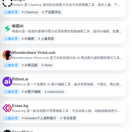
Relight 是 Clipdrop 提供的在线图片补光与光照调整工具，面向人像、产品
图和创意图片处理场景。用户可通过网页上传图片，调整光源位置、强度与整
人像处理
# Clipdrop
# 产品图优化
体明暗效果，改善照片光线不足、阴影不均或视觉氛围不理想等问题。该工具
适合设计师、内容创作者、电商运营和普通用户用于快速优化图片光照表现。
咻图AI
咻图AI是一款面向影楼与照片处理场景的智能修图工具，提供AI修图、批量照
片处理、初修、美肤、液化、转档、选片等功能，帮助影楼提升修图效率与交
人像处理
# AI修图
# 人像美肤
付速度。平台覆盖修图机器人、咻图云等服务，适用于婚纱摄影、写真、商业
拍摄等需要高频图片处理的工作流程。
Wondershare VirtuLook
Wondershare VirtuLook 是万兴科技推出的 AI 商品图与虚拟模特展示工具，
曾用于生成电商产品图片、模特试穿图和营销视觉素材。根据官网信息，
人像处理
# AI商品图
# Virbo
VirtuLook 将于 2025 年 1 月 14 日停止服务，用户可关注 Wondershare
Virbo 提供的相关在线替代方案。
Ribbet.ai
Ribbet.ai 是一个免费的 AI 图片编辑工具，提供背景移除、卡通化、黑白照片
上色、Deep Dream 风格化、图片放大、清晰度增强、人脸检测等功能。网站
人像处理
# AI图片编辑
# cartoonize
操作简单，适合用于快速处理照片、生成创意图像效果和优化图片质量。
Erase.bg
Erase.bg 是一款在线图片背景移除工具，可自动将人物、动物或物体照片的
背景处理为透明背景，也支持用于白色背景、专业头像、个人资料图片和电商
人像处理
# linkedin个人资料图片
# 专业背景
商品图制作。用户可通过网页快速上传图片并下载高分辨率结果，适合个人展
示、社交媒体头像、LinkedIn 资料图及电商场景使用。