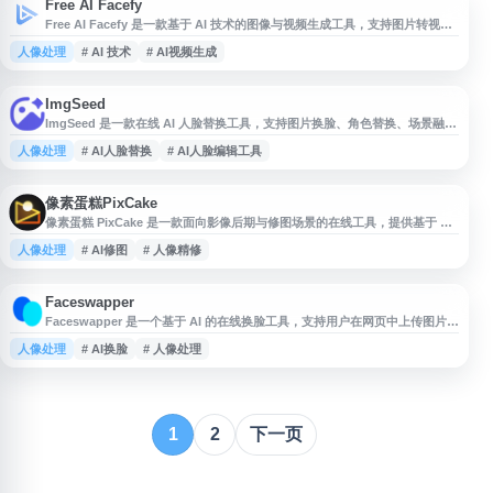
Free AI Facefy
Free AI Facefy 是一款基于 AI 技术的图像与视频生成工具，支持图片转视
频、文本转视频等功能。用户可通过上传照片或输入文本，生成更具真实感和
人像处理
# AI 技术
# AI视频生成
个性化效果的图片或视频内容。平台强调免费使用与安全体验，适合用于创意
制作、社交媒体素材、头像及短视频内容生成等场景。
ImgSeed
ImgSeed 是一款在线 AI 人脸替换工具，支持图片换脸、角色替换、场景融合
等功能，可用于娱乐创作、社交内容制作和图像编辑参考。用户无需下载安装
人像处理
# AI人脸替换
# AI人脸编辑工具
或信用卡即可在线体验，适合快速生成高清人脸交换效果，并通过案例了解
AI 换脸在人像创作、视觉设计和社交分享中的应用。
像素蛋糕PixCake
像素蛋糕 PixCake 是一款面向影像后期与修图场景的在线工具，提供基于 AI
技术的图片处理与效率提升服务，适用于摄影师、修图师及相关视觉内容创作
人像处理
# AI修图
# 人像精修
者。平台可用于人像精修、图像优化等工作流程，帮助用户提升图片后期处理
效率，适合商业摄影、个人写真、电商图片等多种应用场景。
Faceswapper
Faceswapper 是一个基于 AI 的在线换脸工具，支持用户在网页中上传图片并
进行人脸替换，适用于头像制作、趣味图片编辑、社交媒体素材等场景。平台
人像处理
# AI换脸
# 人像处理
通常提供简单的操作流程，用户无需安装软件即可完成换脸处理。网站面向需
要快速生成换脸图片、尝试 AI 图像编辑功能的个人用户，适合作为在线 AI 换
脸、图片处理和创意内容制作工具使用。
1
2
下一页