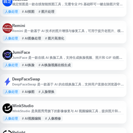
稿定抠图是一款在线智能抠图工具，无需专业 PS 基础即可一键去除图片背
景。支持批量上传、图片编辑和模板套用，适用于电商产品主图、证件照换底
人像处理
# AI抠图
# 图片处理
色、小红书配图等场景。依托 AI 技术，可自动识别主体并填充背景，提升图
片处理效率。
Remini
Remini 是一款基于 AI 技术的照片增强与修复工具，可用于提升老照片、模糊
照片和低分辨率图片的清晰度，改善人物面部细节与整体画质，适合照片修
人像处理
# AI图像处理
# 图片高清化
复、画质优化及高清化处理。
JumiFace
JumiFace 是一款在线 AI 换脸工具，支持生成换脸视频、照片和 GIF 动图。
用户可通过上传素材完成视频换脸、图片换脸、角色换脸、性别互换和表情包
人像处理
# AI换脸
# AI换脸视频在线生成
制作等操作，适用于娱乐创作、社交分享和趣味内容生成等场景。平台基于人
工智能技术提供人脸替换能力，帮助用户快速制作个性化的 AI 换脸内容。
DeepFaceSwap
DeepFaceSwap 是一款基于 AI 的在线换脸工具，支持用户直接在浏览器中进
行人脸替换处理。平台主打写实风格的面部融合效果，无需安装软件，适合用
人像处理
# AI修图
# 人脸替换
于图片换脸、创意内容制作和头像素材处理等场景。根据官网描述，
DeepFaceSwap 提供无滤镜、无水印的在线换脸体验，便于快速生成自然的
人脸交换结果。
WinkStudio
WinkStudio 是美图秀秀旗下的影像修复与 AI 视频编辑工具，提供照片和视
频画质修复、人像精修、氛围感影像处理等功能。其移动端 Wink App 适合日
人像处理
# AI视频编辑
# 人像精修
常人像美化与高清修复，Wink PC 版面向视频内容创作者，支持桌面端 AI 视
频剪辑与全局化效果处理，帮助提升影像后期效率。
Relight