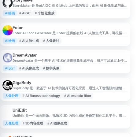
StoryMaker
StoryMaker 是 RedAIGC 在 GitHub 上开源的项目，面向 AI 图像生成与角色
故事创作场景，提供相关代码、模型使用说明和示例资源。该项目适合关注
AI绘画
# AIGC
# 个性化生成
AIGC、个性化生成、人物形象创作及多模态内容生成的开发者、研究者和创
作者参考使用。
Fotor
Fotor AI Face Generator 是 Fotor 提供的在线 AI 人脸生成工具，可根据文
字描述或相关设置生成虚拟人物头像与面部图像，适用于社交媒体头像、创意
AI绘画
# AI人脸生成
# 人像设计
设计、角色概念、营销素材等场景。用户可在浏览器中使用相关 AI 图像功
能，快速创建不同风格的人脸图片，并可结合 Fotor 的图片编辑工具进行后续
调整。
DreamAvatar
DreamAvatar 是一个基于 AI 技术的虚拟形象生成平台，用户可以通过上传照
片快速创建个性化的数字头像和虚拟形象。该平台利用深度学习算法，能够将
AI设计
# AI头像生成
# 数字头像
真实人物照片转换成多种风格的虚拟角色，包括动漫风格、3D 渲染、艺术画
风等多样化呈现方式。 平台主要面向社交媒体用户、内容创作者和游戏玩
家，提供简单易用的头像定制服务。用户无需专业设计技能，即可在几分钟内
生成
GigaBody
GigaBody 是一款基于 AI 技术的健身可视化应用，通过人工智能肌肉滤镜帮
助用户即时预览身体改造潜力。该应用采用先进的肌肉增强算法，能够在照片
人像处理
# AI fitness technology
# AI muscle filter
上模拟健身训练后的肌肉形态变化，为用户提供直观的身材转变预期效果。
GigaBody 的核心功能是 AI 驱动的身体增强滤镜，用户只需上传照片即可快
速生成肌肉强化后的视觉效果。这项技术在社交媒体上广受欢迎，成为健
UniEdit
U
UniEdit 是一个面向图像、视频和 3D 内容生成的身份定制化工具平台。该项
目支持将特定人物身份精准插入到各类生成内容中，实现个性化的视觉创作。
人像处理
# 3D内容生成
# AI图像生成
通过 StableIdentity 技术，UniEdit 能够在保持身份特征一致性的前提下，灵
活应用于多种媒体形式的生成任务。平台适用于需要定制化人物形象的创意设
计、虚拟内容制作等场景，为用户提供身份可控的 AI