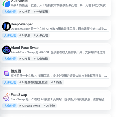
凡科Ai抠图
凡科Ai抠图是一款基于人工智能技术的在线图像处理工具，无需下载安装软件
即可在浏览器中完成抠图操作。该工具支持一键智能识别图片主体并自动去除
人像处理
# AI抠图
# 一键抠图
背景，适用于证件照换底色、商品图去背景、人像抠图等多种场景。用户只需
上传图片，系统即可在数秒内完成AI自动抠图，操作简单便捷。平台还提供批
量处理功能，可同时处理多张图片并更换背景，适合电商、设计、办公等领域
的图片编辑需求。
DeepSwapper
DeepSwapper 是一个在线 AI 换脸与图像处理工具，面向需要快速生成换脸
图片、头像或创意视觉内容的用户。网站通常提供基于浏览器的操作流程，用
人像处理
# AI换脸
# 人像处理
户可上传图片并使用 AI 模型完成面部替换，适用于娱乐创作、社交媒体素材
和个人项目参考。使用此类工具时，建议遵守肖像权、隐私与平台内容规范。
Akool-Face Swap
Akool-Face Swap 是 AKOOL 提供的在线人脸替换工具，支持用户通过浏览
器上传图片或视频素材，进行人脸交换与相关视觉内容生成。该工具面向创意
人像处理
# AI换脸
# 人像编辑
设计、社交媒体内容制作、营销素材、娱乐互动等场景，提供便捷的在线处理
体验，无需复杂软件安装。网站界面简洁，适合希望快速制作换脸图片或视频
内容的用户访问使用。
抠抠图
抠抠图是一个在线 AI 抠图工具，提供免费图片背景去除与批量抠图服务。用
户无需安装软件或具备专业设计经验，可通过网页上传图片，由智能算法识别
人像处理
# AI免费在线批量抠图
# AI抠图
主体与边缘，适用于人像、商品图、证件照等常见图片处理场景。网站支持复
杂背景分离和发丝等细节处理，适合电商、设计、办公及个人图片编辑使用。
FaceSwap
FaceSwap 是一个在线 AI 换脸工具网站，提供图片与视频换脸、面部融合、
脸部混合和脸部替换等功能。用户可通过网页使用 AI Face Swap、Video
人像处理
# AI Face Swap
# AI换脸
Face Swap、Face Merge、Face Mixer 等相关服务，适用于快速生成换脸效
果、测试创意图片或制作简单视频内容。网站关键词覆盖 Face Swap
Online、Free Fa