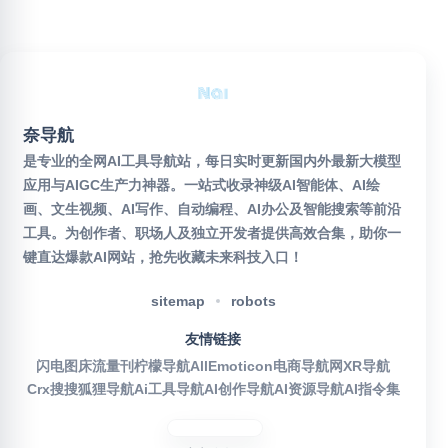
奈导航
是专业的全网AI工具导航站，每日实时更新国内外最新大模型
应用与AIGC生产力神器。一站式收录神级AI智能体、AI绘
画、文生视频、AI写作、自动编程、AI办公及智能搜索等前沿
工具。为创作者、职场人及独立开发者提供高效合集，助你一
键直达爆款AI网站，抢先收藏未来科技入口！
sitemap
robots
友情链接
闪电图床
流量刊
柠檬导航
AllEmoticon
电商导航网
XR导航
Crx搜搜
狐狸导航
Ai工具导航
AI创作导航
AI资源导航
AI指令集