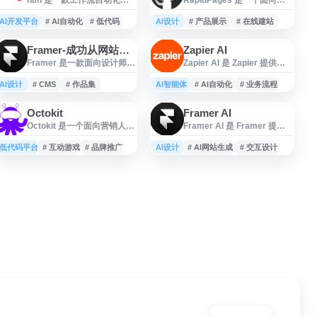
台，面向技术团队和业务自
页与落地页制作的在线工具
动化场景，支持将 AI 能力与
网站，提供快速创建、编辑
AI开发平台
# AI自动化
# 低代码
AI设计
# 产品展示
# 在线建站
业务流程自动化结合使用。
和发布页面的相关能力，适
平台兼具代码灵活性与无代
合用于产品展示、营销活
Framer-成功从网站开始
Zapier AI
码搭建效率，可用于连接不
动、项目介绍等场景。用户
Framer 是一款面向设计师、
Zapier AI 是 Zapier 提供的
同应用、编排数据流、自动
可通过其平台提升页面搭建
团队和创作者的无代码网站
人工智能自动化与编排平
执行重复任务，并支持根据
效率，减少从零开发的时间
搭建平台，支持以可视化方
台，支持将 AI 集成到工作
AI设计
实际需求扩展工作流逻辑，
# CMS
# 作品集
AI智能体
成本。
# AI自动化
# 业务流程
式创建专业、可定制的网
流、智能代理或客户聊天机
适合用于提升团队流程协作
站。用户可通过自由设计工
器人中，帮助用户在统一平
和自动化效率。
Octokit
Framer AI
具、内置 CMS、SEO 设置和
台上连接应用、自动执行任
Octokit 是一个面向营销人
Framer AI 是 Framer 提供
实时协作功能，快速构建官
务并优化业务流程。适用于
员、品牌和活动团队的无代
的 AI 网站生成与设计工具，
网、作品集、落地页等网页
需要提升运营效率、客户支
码游戏制作平台，支持将创
面向需要快速创建网页和交
低代码平台
项目。Framer 提供从设计到
# 互动游戏
# 品牌推广
AI设计
持、数据处理和跨工具协作
# AI网站生成
# 交互设计
意快速转化为可玩的互动游
互界面的用户。它支持通过
发布的一体化流程，适合需
的团队与个人。
戏。用户可像编辑视频一样
提示词生成网站布局、创建
要高效制作响应式网站并进
编辑游戏内容，无需编程或
交互组件、自动翻译站点内
行内容管理的用户使用。
设计基础，适用于营销活
容，并可结合 AI 插件扩展设
动、品牌推广、活动互动等
计与开发流程。用户无需编
场景。平台提供可直接上线
写代码，即可在 Framer 中
的游戏化 Campaign 方案，
完成从页面生成到内容优化
帮助团队提升用户参与度与
的部分工作，适合设计师、
传播效果。
创业团队和个人项目用于快
速搭建响应式网站与原型页
面。