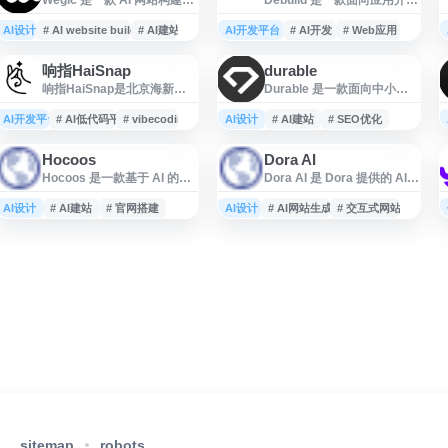
具，面向希望快速创建自定
的在线工具，官网为
义网站的个人和团队。用户
debuild.app，旨在帮助用户
AI设计
# AI website builder
# AI建站
AI开发平台
# AI开发
# Web应用
无需编写代码，可通过对话
更高效地构建和管理 Web 应
式方式生成网站内容、页面
用相关流程。网站适合开发
响指HaiSnap
durable
结构与设计，并完成上线发
者、创业团队和产品人员了
响指HaiSnap是北京海新智
Durable 是一款面向中小企
布。平台提供稳定托管、
解其功能、使用方式及服务
能科技有限公司推出的AI零
业与创业者的 AI 建站与业务
SEO 相关基础配置和适合业
入口，可用于快速访问
代码应用生成平台，支持用
增长平台，提供通过人工智
AI开发平台
务展示的网站搭建能力，适
# AI低代码平台
# vibecoding
AI设计
Debuild 平台并获取相关产品
# AI建站
# SEO优化
户通过自然语言描述快速创
能快速创建网站、优化 SEO
用于企业官网、个人项目、
信息。
建数字工具、网页和游戏应
与 GEO 可见性、管理客户信
作品集和营销页面等场景。
Hocoos
Dora AI
用。平台无需编程基础，用
息及开展营销推广等功能。
Wegic 适合需要低门槛、快
Hocoos 是一款基于 AI 的网
Dora AI 是 Dora 提供的 AI
户只需输入需求描述即可自
用户可在一个应用中完成网
速启动网站建设的用户使
站建设工具，面向个人、创
网站生成与设计工具，面向
动生成完整可用的应用程
站搭建、在线展示、客户管
用。
业者和中小企业，帮助用户
希望快速创建网页、落地页
AI设计
序，实现从创意到产品的快
# AI建站
# 官网搭建
AI设计
理和 AI 营销自动化，适合需
# AI网站生成
# 交互式网站
快速创建专业网站。平台通
或交互式网站的用户。通过
速落地。响指采用
要快速建立线上业务形象并
过智能问答与模板生成网站
自然语言描述需求，用户可
vibecoding技术，提供自动
提升获客效率的商家与服务
内容和页面结构，并提供用
生成具有视觉效果和基础结
化应用发布功能，适合各行
提供者使用。
于在线业务启动与增长的相
构的网页内容，并在 Dora 平
业从业者及创意爱好者使
关销售、营销工具。用户可
台中进行编辑、调整和发
用。作为AI时代的低代码开
借助 Hocoos 搭建品牌展
布。该工具适用于设计师、
发工具，响指致力
示、服务介绍、产品推广等
创业团队、营销人员及个人
类型的网站，适合希望以较
项目，用于提升网站原型制
低门槛快速上线官网的用户
作和页面搭建效率。
参考。
sitemap
robots