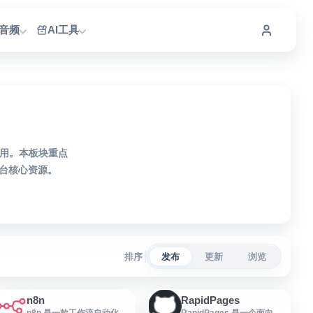
I音频
AI工具
应用。本板块重点
台核心资源。
排序
发布
更新
浏览
n8n
RapidPages
n8n 是一款工作流自动化平
RapidPages 是一个面向网