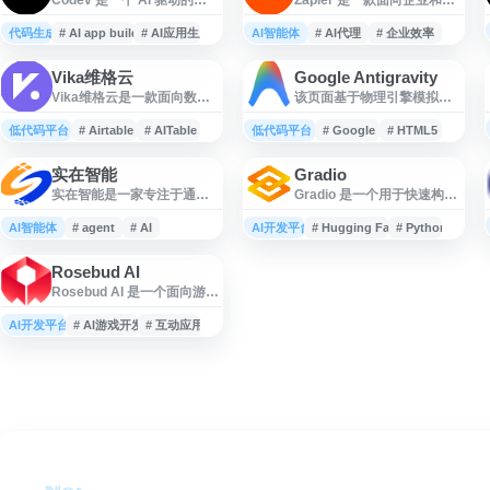
Web 应用生成平台，支持用
人的自动化与 AI 工作流平
户通过文字描述快速创建可
台，支持连接 9,000 多个应
代码生成
# AI app builder
# AI应用生成
AI智能体
# AI代理
# 企业效率
用于生产环境的全栈 Next.js
用，帮助用户在不同软件之
应用。平台面向希望提升开
间自动传递数据、触发任务
Vika维格云
Google Antigravity
发效率的个人开发者、创业
并构建业务流程。平台提供
Vika维格云是一款面向数字
该页面基于物理引擎模拟，
团队和产品构建者，涵盖
应用集成、自动化工作流、
化转型的多维表格协作平
当用户访问时，Google 搜索
React、全栈开发、文本转代
AI 代理与编排能力，适用于
台，融合了电子表格的易用
界面的各个元素会像失去重
低代码平台
码和无代码应用搭建等场
# Airtable
# AITable
低代码平台
营销、销售、客户支持、运
# Google
# HTML5
性和数据库的强大功能。平
力一样漂浮起来，用户可以
景，可用于将产品创意快速
营、数据同步等场景，可减
台支持低代码/无代码应用搭
通过鼠标拖拽、抛掷这些元
转化为可运行的 Web 应用原
少重复操作并提升协作效
实在智能
Gradio
建，提供开放API接口，可快
素，体验反重力效果。页面
型或项目基础。
率。
实在智能是一家专注于通用
Gradio 是一个用于快速构建
速构建数据中台和业务中台
中的搜索框、按钮、Logo 等
智能体与 AI 自动化的科技公
和分享机器学习应用的开源
系统。产品集成数据管理、
组件都会响应物理碰撞和重
司，提供实在Agent等自主工
工具，适合将模型、API 或
AI智能体
团队协作、流程自动化等能
# agent
# AI
AI开发平台
力变化，营造出独特的视觉
# Hugging Face
# Python
作数字员工解决方案。其产
Python 函数封装为可交互的
力，适用于项目管理、客户
互动体验。这是 Google 在
品支持零代码模拟人工操作
Web 界面。用户可通过少量
关系管理、数据资产管理等
HTML5 和 JavaScript 技术
Rosebud AI
PC及手机软件，实现跨平
代码创建演示页面，用于模
多种业务场景。支持远程办
下探索网页交互可能性的创
Rosebud AI 是一个面向游戏
台、跨系统的数据同步与流
型测试、产品原型、教学展
公和多人实时协作，通过可
意展示，展现了前端技术在
与创意应用制作的 AI 开发平
程自动化，并兼容国产信创
示和团队协作。Gradio 支持
视化界面降低开发门槛，帮
趣味化
台，支持用户通过自然语言
AI开发平台
操作系统，面向企业数字化
# AI游戏开发
# 互动应用
文本、图像、音频、视频等
助企业高效整合数
提示生成所需内容，并快速
转型、RPA应用和智能办公
多种输入输出组件，并可部
构建、部署游戏或互动应
等场景。
署到本地服务器、云平台或
用。平台强调无需编程即可
Hugging Face Spaces。该
完成创作流程，适合希望利
网站提供文档、示
用 AI 进行原型设计、游戏开
发和创意项目制作的个人创
作者、设计师及团队使用。