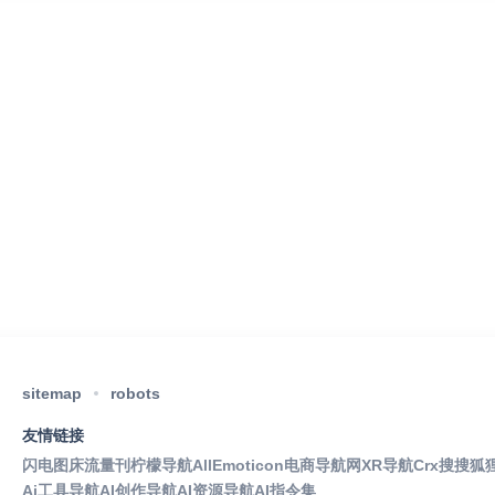
sitemap
robots
友情链接
闪电图床
流量刊
柠檬导航
AllEmoticon
电商导航网
XR导航
Crx搜搜
狐
Ai工具导航
AI创作导航
AI资源导航
AI指令集