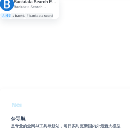
Backdata Search Engine
Backdata Search
Engine（backdata.net）是
由深圳备数网络有限公司相
AI搜索
# backdata
# backdata search engine
关运营的搜索引擎网站，面
向网页、网站信息的搜索、
查询与检索需求。平台定位
为快速、相关且用户友好的
信息检索工具，提供以关键
词为核心的搜索入口，适合
用于查找网络内容、网站资
料及相关信息。Backdata 也
以“备数”品牌提供搜索引擎
相关服务。
奈导航
是专业的全网AI工具导航站，每日实时更新国内外最新大模型