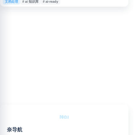
文档处理
# ai 知识库
# ai-ready
台支持知识库搭建、DAM 数字资产管理、品牌门户、客户服务中心等场景，
帮助团队统一管理内容、提升协作效率，并为企业构建 AI-Ready 的内容基础
设施。
奈导航