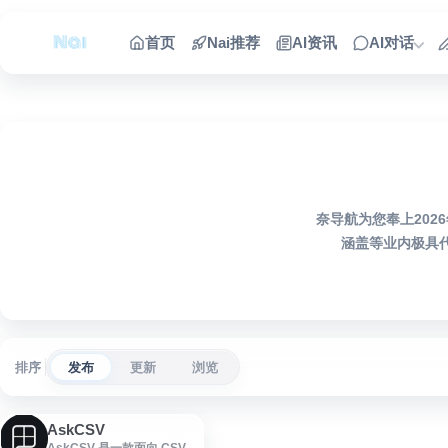
跳到内容
首页
Nai推荐
AI资讯
AI对话
奈导航为您奉上2026
涵盖等业内极具
排序
发布
更新
浏览
AskCSV
AskCSV 是一款面向 CSV 文