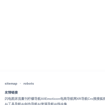
sitemap
robots
友情链接
闪电图床
流量刊
柠檬导航
AllEmoticon
电商导航网
XR导航
Crx搜搜
狐
Ai工具导航
AI创作导航
AI资源导航
AI指令集