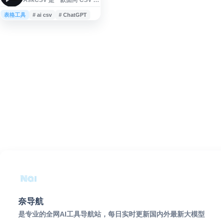
件的数据分析工具，支持用
户通过自然语言提问来导
表格工具
# ai csv
# ChatGPT
入、理解和分析表格数据。
网站聚焦 CSV 数据分析、数
据洞察与可视化场景，可帮
助非技术用户更便捷地处理
行列数据、发现趋势并生成
分析结果，适用于业务报
表、电子表格分析和基础商
业智能等需求。
奈导航
是专业的全网AI工具导航站，每日实时更新国内外最新大模型