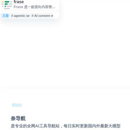
frase
Frase 是一款面向内容营销
与搜索优化的 AI SEO 与
GEO 平台，提供市场研究、
文案创作
# agentic search marketing
# AI content marketing platform
内容优化、AI 内容生成及搜
索可见性追踪等功能。平台
支持针对 Google、
ChatGPT、Perplexity 等搜
索与生成式引擎优化内容表
现，帮助团队进行关键词分
析、内容规划、页面优化和
AI 搜索监测，适用于内容营
销、SEO 运营和生成式搜索
优化场景。
奈导航
是专业的全网AI工具导航站，每日实时更新国内外最新大模型