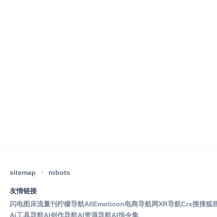
sitemap
robots
友情链接
闪电图床
流量刊
柠檬导航
AllEmoticon
电商导航网
XR导航
Crx搜搜
狐
Ai工具导航
AI创作导航
AI资源导航
AI指令集