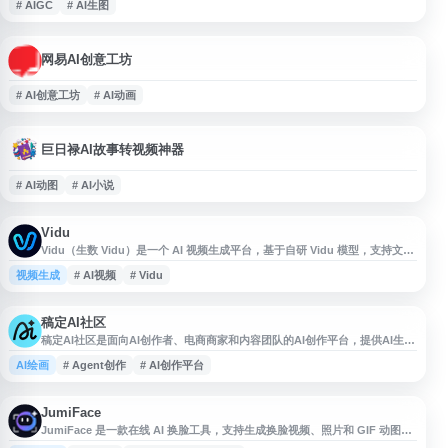
# AIGC
# AI生图
网易AI创意工坊
# AI创意工坊
# AI动画
巨日禄AI故事转视频神器
# AI动图
# AI小说
Vidu
Vidu（生数 Vidu）是一个 AI 视频生成平台，基于自研 Vidu 模型，支持文生
视频、图生视频和参考生视频。用户可通过文字、图片等输入快速生成动态视
视频生成
# AI视频
# Vidu
频，并借助主体一致性技术保持人物、物体等核心内容的稳定表现，适用于创
意内容制作、广告宣传、短视频等场景。
稿定AI社区
稿定AI社区是面向AI创作者、电商商家和内容团队的AI创作平台，提供AI生
图、AI视频、AI电商工作流、Agent创作等功能，并汇聚创意作品与创作交流
AI绘画
# Agent创作
# AI创作平台
内容，助力用户高效完成视觉设计和内容生产。
JumiFace
JumiFace 是一款在线 AI 换脸工具，支持生成换脸视频、照片和 GIF 动图。
用户可通过上传素材完成视频换脸、图片换脸、角色换脸、性别互换和表情包