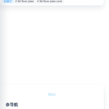
AI设计
# 3d floor plan
# 3d floor plan cost
户可上传户型图，生成用于房源展示、销售推广或设计沟通的 3D floor
plan，帮助更直观地呈现空间布局与室内效果。网站适合需要 floor plan
rendering、floorpla
奈导航