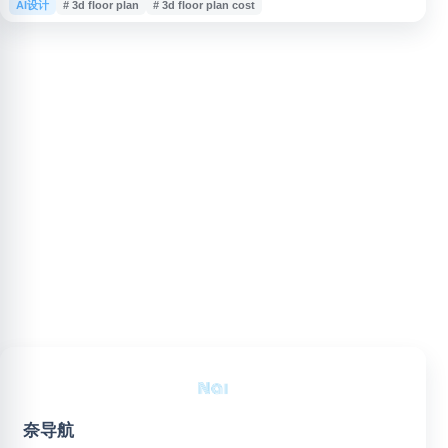
AI设计
# 3d floor plan
# 3d floor plan cost
户可上传户型图，生成用于房源展示、销售推广或设计沟通的 3D floor
plan，帮助更直观地呈现空间布局与室内效果。网站适合需要 floor plan
rendering、floorpla
奈导航