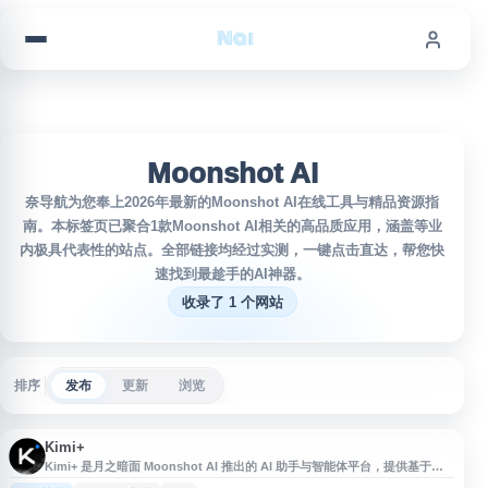
跳到内容
Moonshot AI
奈导航为您奉上2026年最新的Moonshot AI在线工具与精品资源指
南。本标签页已聚合1款Moonshot AI相关的高品质应用，涵盖等业
内极具代表性的站点。全部链接均经过实测，一键点击直达，帮您快
速找到最趁手的AI神器。
收录了 1 个网站
排序
发布
更新
浏览
Kimi+
Kimi+ 是月之暗面 Moonshot AI 推出的 AI 助手与智能体平台，提供基于
Kimi K2.6 等模型的对话、文档处理、深度研究与内容生成能力。平台支持