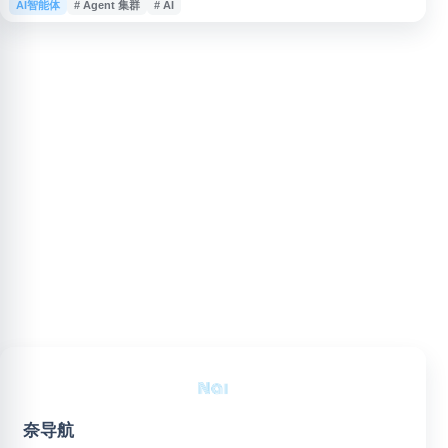
AI智能体
# Agent 集群
# AI
PPT、Excel、PDF 等 Office 文档处理，并提供视觉编程、建站、轻量后端模
块、Agent 集群及多智能体协作等功能，适用于资料整理、办公自动化、内容
创作、数据分析和网站生成等场景
奈导航