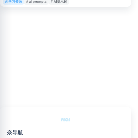
AI学习资源
# ai prompts
# AI提示词
Flux 等工具的提示词资源。用户可按文本、图像、视频、设计、营销、商
业、摄影等类别浏览、购买或出售提示词，也可查找免费 AI 提示词、AI 应用
及相关创作者服务，适合需要
奈导航