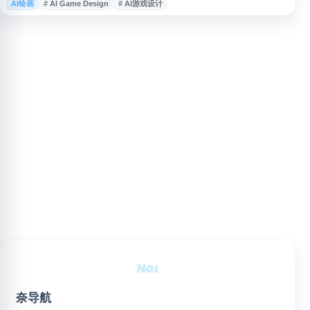
AI绘画
# AI Game Design
# AI游戏设计
可通过 AI 快速生成可用于项目原型、视觉设计和开发流程中的游戏资源，减
少对传统美术制作的依赖。网站适用于寻找免费游戏素材、AI 游戏设计工
具、即时素材生成和独立游戏开发资源的用户参考。
奈导航