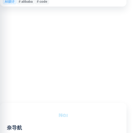
AI设计
# alibaba
# code
发的效率。平台关注 design to code、sketch to code 等流程，适用于需要
快速还原界面、减少重复开发工作的团队和个人。
奈导航