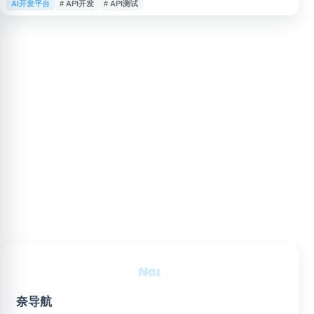
AI开发平台
# API开发
# API测试
构建和执行 HTTP 请求，无需记忆复杂的命令行语法或 API 文档细节。
HTTPie AI 支持自动生成请求参数、智能补全和错误诊断，帮助开发者快速理
解 API 响应结构。适用于 RESTful API
奈导航