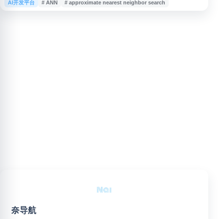
AI开发平台
# ANN
# approximate nearest neighbor search
捷 API，适用于 AI 应用中的 embeddings 检索、推荐系统、图像搜索、文本
匹配、BERT/Transformer/word2vec 等模型向量管理。Qdrant 支持自托管
与云服务，可帮助开发者构建
奈导航