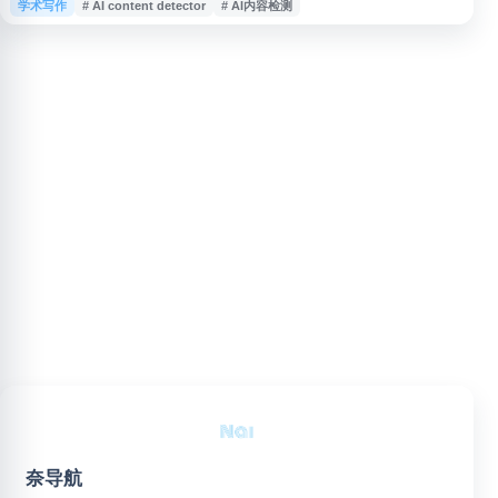
学术写作
# AI content detector
# AI内容检测
测、ChatGPT 文本检测、GPT 输出检测等功能，适用于文章、论文、网页内
容和写作稿件的初步核查，帮助用户区分人类撰写与 AI 生成文本。
奈导航