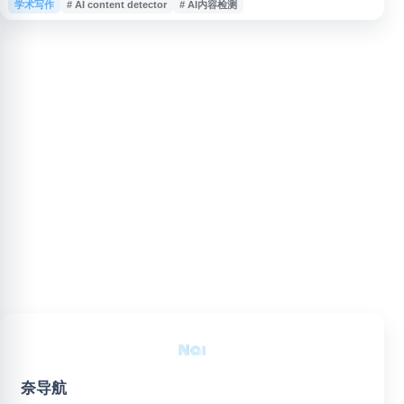
学术写作
# AI content detector
# AI内容检测
测、ChatGPT 文本检测、GPT 输出检测等功能，适用于文章、论文、网页内
容和写作稿件的初步核查，帮助用户区分人类撰写与 AI 生成文本。
奈导航