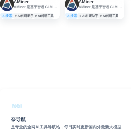
AMiner
AMiner
AMiner 是基于智谱 GLM 大
AMiner 是基于智谱 GLM 大
模型的 AI 科研助手与学术搜
模型的 AI 科研助手与学术搜
索平台，面向科研人员、学
索平台，收录全球海量文献
AI搜索
# AI科研助手
# AI科研工具
AI搜索
# AI科研助手
# AI科研工具
生和机构用户提供论文检
数据和学者信息，支持论文
索、学者搜索、期刊会议查
搜索、学者搜索、期刊会议
询、文献订阅与追踪等服
查询、关键词检索、AI 阅
务。平台收录全球海量文献
读、学术问答与深度调研等
数据和学者信息，支持关键
功能。用户可用于文献综
词搜索、深度调研、AI 阅
述、开题报告、论文理解、
读、AI 文库问答等功能，可
文献追踪和科研资料整理，
辅助进行真实引文溯源、论
辅助获取带真实引文的学术
文理解、文献综述和开题报
内容，提升科研检索与阅读
告等科研工作，帮助提升学
效率。
术信息获取与研究效率。
奈导航
是专业的全网AI工具导航站，每日实时更新国内外最新大模型