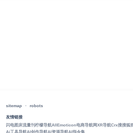
sitemap
robots
友情链接
闪电图床
流量刊
柠檬导航
AllEmoticon
电商导航网
XR导航
Crx搜搜
狐
Ai工具导航
AI创作导航
AI资源导航
AI指令集