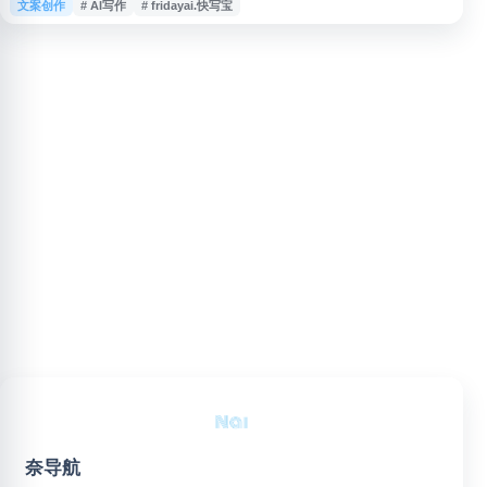
文案创作
# AI写作
# fridayai.快写宝
体运营、广告营销、视频脚本、学术写作、工作总结、简历、法律文书等多种
写作场景，并提供丰富模板，适合自媒体作者、营销人员、学生及文字工作者
提升写作效率。
奈导航