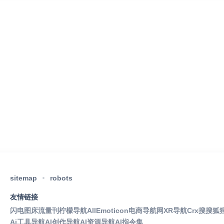
sitemap
robots
友情链接
闪电图床
流量刊
柠檬导航
AllEmoticon
电商导航网
XR导航
Crx搜搜
狐
Ai工具导航
AI创作导航
AI资源导航
AI指令集