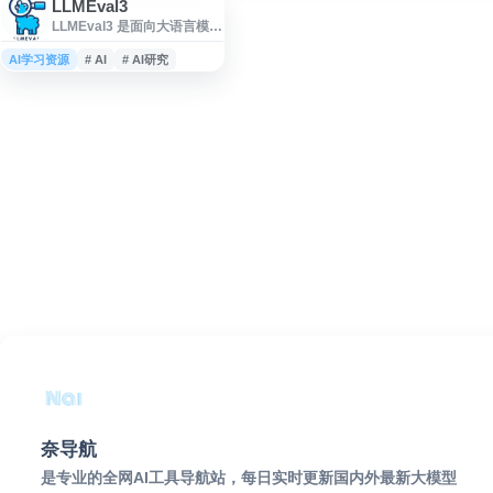
LLMEval3
LLMEval3 是面向大语言模型
评测研究的网站，聚焦构建
全面、公平、稳健的 LLM
AI学习资源
# AI
# AI研究
evaluation 框架。平台围绕
语言模型、NLP 与 AI 基准测
试方法，提供相关研究系列
与评估思路，适合关注大模
型 benchmark、模型能力评
估和评测体系建设的研究人
员、开发者及从业者参考。
奈导航
是专业的全网AI工具导航站，每日实时更新国内外最新大模型