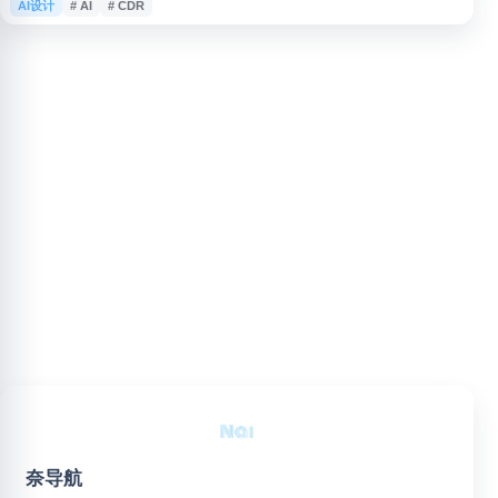
AI设计
# AI
# CDR
AI、CDR、EPS 等多种格式素材，适用于平面设计、广告制作、办公演示、
创意参考等场景，便于用户检索和下载各类图片与设计资源。
奈导航