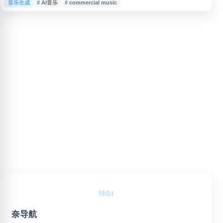
音乐生成
# AI音乐
# commercial music
生成音乐，并进一步自定义乐器编排、下载分轨文件，用于 YouTube 视频、
影视项目、商业内容等场景。平台提供音乐授权与订阅服务，适合需要高效获
取可商用音乐素材的用户。
奈导航