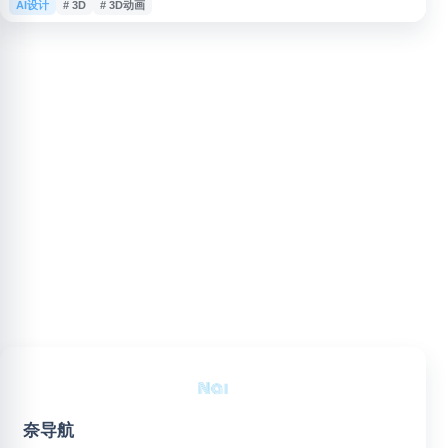
AI设计
# 3D
# 3D动画
重心与动量调整等工具，帮助动画师、3D 艺术家和开发者更高效地创建、编
辑和优化人物及其他角色动作，同时保留对关键帧和运动细节的控制。
奈导航