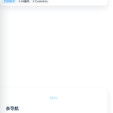
代码助手
# AI编码
# CodeArts
Visual Studio Code、JetBrains IDEs、IntelliJ IDEA 等开发环境，结合代
码大模型与智能体能力，帮助用户完成代码编写、理解、优化等开发任务，适
用于企
奈导航