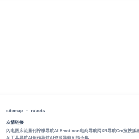
sitemap
robots
友情链接
闪电图床
流量刊
柠檬导航
AllEmoticon
电商导航网
XR导航
Crx搜搜
狐
Ai工具导航
AI创作导航
AI资源导航
AI指令集