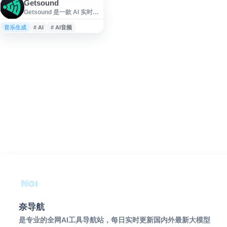
Getsound
Getsound 是一款 AI 实时声
景生成工具，旨在通过个性
化环境音帮助用户提升专注
音乐生成
# AI
# AI音频
力、减少干扰并优化工作流
程。平台可根据使用场景生
成适合深度工作、学习、放
松等需求的声音背景，为用
户打造更沉浸、低干扰的听
觉环境。Getsound 适合希望
改善专注状态、提升效率和
营造安静氛围的个人用户及
远程办公人群使用。
奈导航
是专业的全网AI工具导航站，每日实时更新国内外最新大模型