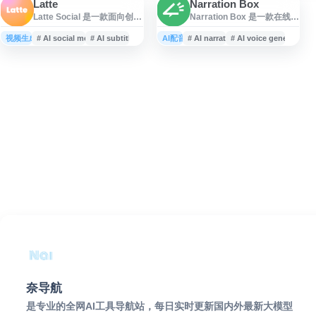
Latte
Narration Box
Latte Social 是一款面向创作
Narration Box 是一款在线
者和企业的 AI 视频编辑工
AI 语音生成与文字转语音工
具，专注于短视频内容制作
具，提供多语言、多音色的
视频生成
# AI social media
# AI subtitles
AI配音
# AI narration
# AI voice generator
与社交媒体发布场景。平台
自然语音合成服务。平台支
支持 AI 字幕生成、20 多种动
持创建 AI 配音、旁白和语音
态字幕样式、一键提取高传
内容，适用于视频制作、课
播潜力片段，以及文本生成
程讲解、播客、营销内容及
视频等功能，可用于内容创
商业演示等场景。用户可从
作、社交媒体营销和短视频
大量真实感 AI 声音中选择，
编辑流程提效。
并根据需求生成专业语音，
提高内容制作效率。
奈导航
是专业的全网AI工具导航站，每日实时更新国内外最新大模型