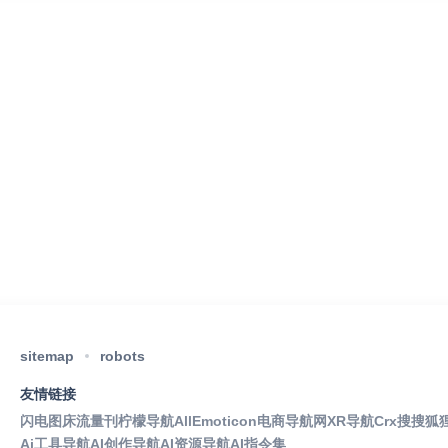
sitemap
robots
友情链接
闪电图床
流量刊
柠檬导航
AllEmoticon
电商导航网
XR导航
Crx搜搜
狐
Ai工具导航
AI创作导航
AI资源导航
AI指令集