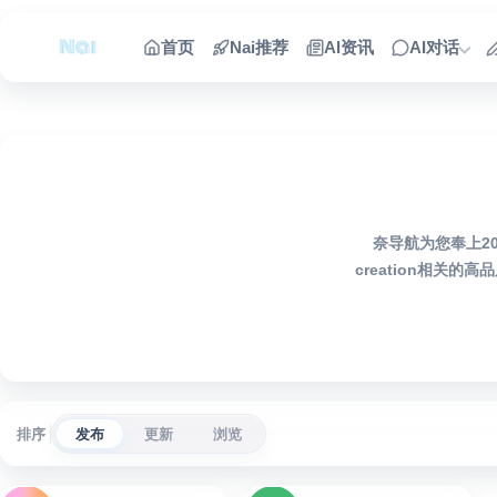
跳到内容
首页
Nai推荐
AI资讯
AI对话
奈导航为您奉上202
creation相
排序
发布
更新
浏览