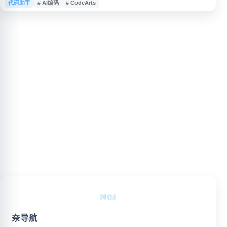
代码助手
# AI编码
# CodeArts
Visual Studio Code、JetBrains IDEs、IntelliJ IDEA 等开发环境，结合代
码大模型与智能体能力，帮助用户完成代码编写、理解、优化等开发任务，适
用于企
奈导航