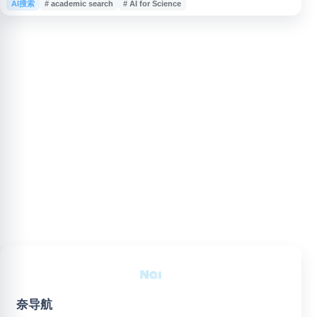
AI搜索
# academic search
# AI for Science
管理、研究协同和可复现研究支持。平台服务全球科学研究场景，适用于需要
高效获取学术信息、组织科研流程和开展团队协作的科研人员、学生及研究机
构。
奈导航