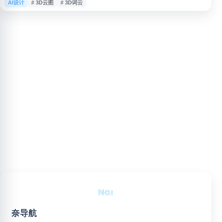
AI设计
# 3D云图
# 3D词云
转化为可视化词云，并导出 PNG、SVG、视频或 3D 格式，适用于品牌传
播、内容营销、教学展示、报告制作和数据表达等场景。
奈导航