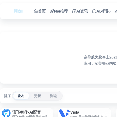
跳到内容
首页
Nai推荐
AI资讯
AI对话
奈导航为您奉上20
应用，涵盖等业内极
排序
发布
更新
浏览
讯飞智作-AI配音
Visla
讯飞智作-AI配音是科大讯飞
Visla 是一款面向商务与内容