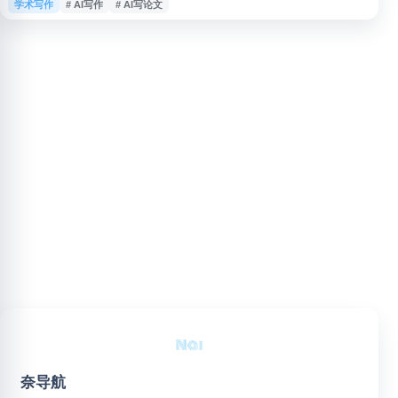
学术写作
# AI写作
# AI写论文
大中小学作文、托福、考研、四六级等写作场景，适合用于提升写作表达、检
查语法问题和辅助整理写作思路。
奈导航