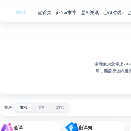
跳到内容
首页
Nai推荐
AI资讯
AI对话
奈导航为您奉上20
用，涵盖等业内极
排序
发布
更新
浏览
会译
翻译狗