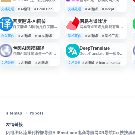
AI 文档翻译工具，支持
与文档阅读场景的 AI 翻译浏
PDF、DOCX、PPTX、
览器插件，支持在线翻译、
文档处理
# AI翻译
# Belin Doc
文档处理
# AI翻译
# DeepL
Excel 等格式，可在翻译文档
网页内容智能识别、多语种
内容的同时尽量保留原始排
对照式翻译和文档翻译等功
百度翻译·AI同传
网易有道速读
版与布局。平台无需注册，
能。用户可用于英语翻译、
百度翻译·AI同传是百度翻译
网易有道速读是网易有道推
适合处理多种办公文件和跨
英汉互译、日语翻译及多语
推出的 AI 大模型翻译平台，
出的AI辅助英文文献阅读工
语言文档翻译需求。
言内容理解，适合跨语言阅
面向外语阅读、学习、办公
具，主要面向科研学者、学
办公写作
# AI翻译
# DOC翻译
学术写作
读、学习、办公和资料检索
# AI翻译
# 学术工具
和跨语言沟通场景，提供在
生等学术群体。平台提供AI
等场景，帮助降低网页与文
线翻译、文档翻译、网页翻
伴读、AI翻译、AI问答等智
档中的语言理解门槛。
包阅AI阅读翻译
DeepTranslate
译、图片翻译、AI 翻译、英
能功能，支持文献解读、章
包阅AI阅读翻译是一个面向
DeepTranslate 是一款免费
文润色、双语审校、语法分
节摘要生成和笔记批注，帮
在线阅读与文本翻译场景的
的 AI 双语网页翻译扩展，支
析等功能。平台支持中文、
助用户快速理解和整理英文
工具类网站，支持用户通过
持 140 多种语言，可用于翻
文档处理
英文、日语、韩语、德语、
# AI翻译
# AI阅读
文档处理
学术文献。界面设计简洁，
# AI翻译
# free ai translator
网页端进行内容查看、理解
译网页、社交媒体内容及各
法语等 203 种语言，适用于
操作流程直观，适合日常科
和翻译辅助。网站聚焦提升
类网站页面。用户可在浏览
PDF、DOC、论文、文献等
研阅读和学习场景。该工具
阅读效率，适用于外文资料
网页时同时查看原文与译
多类内容处理，并提供词典
通过AI技术降低英文文献的
浏览、文档理解、语言学习
文，适合跨语言阅读、信息
和人工翻译等相关服务。
阅读门槛，提升文献阅读效
及日常信息获取等场景。作
检索和日常浏览场景。该工
率，是学术研究和英文学习
为AI阅读翻译服务平台，包
具面向需要网页翻译、网站
的实用辅助平台
阅AI提供便捷的文本处理入
翻译和多语言内容理解的用
口，帮助用户更高效地完成
户，提供便捷的浏览器翻译
跨语言内容阅读与信息整
体验。
理。
sitemap
robots
友情链接
闪电图床
流量刊
柠檬导航
AllEmoticon
电商导航网
XR导航
Crx搜搜
狐