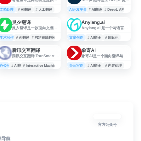
在线翻译服务，支持中文、
的在线 AI 翻译服务，支持文
英语、日语、韩语、法语、
本、语音和媒体内容翻译，
文档处理
# AI翻译
# 人工翻译
AI开发平台
# AI翻译
# DeepL API
德语、俄语、西班牙语等多
并提供面向开发者和企业的
语种即时翻译。网站提供文
DeepL API 集成能力。用户
灵夕翻译
Anylang.ai
本翻译、网页翻译、文档翻
可通过网页端快速进行多语
灵夕翻译是一款面向文档处
Anylang.ai 是一个与语言和
译、PDF、DOC、PPT 文件
言翻译，也可结合其 AI 工具
理场景的在线 PDF 翻译工
人工智能相关的网站，面向
翻译，以及人工翻译、同传
提升跨语言沟通、文档处理
具，支持 PDF 在线翻译、英
需要跨语言处理、翻译或本
学术写作
等功能，适合学习、办公、
# AI翻译
# PDF在线翻译
文案创作
和本地化效率，适用于学
# AI翻译
# 国际化
文 PDF 翻译中文、学术论文
地化能力的用户。网站可用
跨语言沟通和资料阅读等场
习、办公、内容创作及国际
翻译、外文文献翻译等需
于了解其提供的 AI 语言服
景使用。
业务场景。
腾讯交互翻译
象寄AI
求。平台采用 AI 翻译技术，
务、功能特点及应用场景，
腾讯交互翻译 TranSmart 是
象寄AI是一个面向翻译与语
支持 50 多种语言互译，并尽
适合开发者、企业和内容创
腾讯 AI Lab 推出的 AI 辅助
言处理场景的在线工具平
量保持原文格式和排版，适
作者参考，用于提升多语言
翻译工具，面向用户提供实
台，提供基于人工智能的文
办公写作
# AI翻译
合论文、报告、资料文档等
# Interactive Machine Translation
办公写作
沟通、文本处理和国际化内
# AI翻译
# 内容处理
时智能翻译与人机交互式机
本翻译、内容处理等相关服
内容的翻译与阅读。同时提
容生产效率。
器翻译服务。平台融合神经
务入口。用户可通过网页访
供免费 PDF 工具箱，覆盖
网络机器翻译、统计机器翻
问并注册使用，适合需要进
PDF 翻译和相关文档处理功
译、语义理解、数据挖掘等
行多语种文本理解、翻译辅
能。
技术，并结合大规模双语平
助和信息整理的个人及团队
行数据，帮助用户提升翻译
参考。网站界面以在线操作
效率与译文质量，适用于快
为主，便于在浏览器中快速
速翻译、人工译后编辑和多
使用相关 AI 功能。
语言内容处理等场景。
官方公众号
狸导航