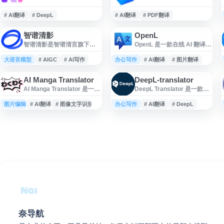
# AI翻译
# DeepL
# AI翻译
# PDF翻译
智谱清影
OpenL
智谱清影是智谱清言旗下的
OpenL 是一款在线 AI 翻译工
AI 视频生成与创作工具，依
具，支持文本、图片和文档
托 GLM 系列大模型能力，为
翻译，覆盖 100 多种语言。
大语言模型
# AIGC
# AI写作
办公写作
# AI翻译
# 图片翻译
用户提供从文字、创意到视
平台强调快速、结合上下文
频内容的智能生成支持。平
的翻译结果，适用于日常沟
AI Manga Translator
DeepL-translator
台适用于短视频创作、内容
通、学习、办公和跨语言内
AI Manga Translator 是一个
DeepL Translator 是一款在
策划、视觉表达和 AIGC 应
容处理等场景，可帮助用户
面向漫画内容的在线翻译工
线翻译工具，支持文本和完
用探索，并与智谱清言的 AI
便捷完成多语种信息转换。
具网站，旨在帮助用户理解
整文档文件的即时翻译，面
图片编辑
对话、写作、编程、多模态
# AI翻译
# 图像文字识别
办公写作
# AI翻译
# DeepL
不同语言的漫画文本。网站
向个人用户与团队使用。网
理解等能力形成协同，帮助
名称表明其主要功能围绕 AI
站提供多语言翻译服务，注
提升学习、办公与创作效
漫画翻译展开，适用于需要
重译文的准确性与自然表
率。
阅读、学习或处理外语漫画
达，适用于日常沟通、学
内容的用户。该站可作为漫
习、办公和跨语言内容处理
画翻译、AI 翻译工具、在线
等场景。用户可通过网页直
漫画文本理解等相关需求的
接输入文本或上传文档进行
参考入口。
翻译，满足快速理解和转换
外语内容的需求。
奈导航