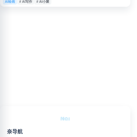
AI绘画
# AI写作
# AI小聚
图、老照片修复、艺术二维码等视觉创作场景，支持用户通过智能生成提升内
容创作、设计辅助和日常办公效率，适合需要 AI 写作、绘图生成与多媒体创
作工具的用户使用。
奈导航