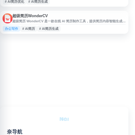
# AI简历优化
# AI简历生成
超级简历WonderCV
超级简历 WonderCV 是一款在线 AI 简历制作工具，提供简历内容智能生成、
措辞优化、纠错检查、模板选择与 PDF 导出等功能。网站覆盖校招、社招、
办公写作
# AI简历
# AI简历生成
留学等求职场景，支持中英文简历制作，并提供多行业简历模板下载与多端云
同步服务，适合需要快速创建、优化和管理简历的用户使用。
奈导航