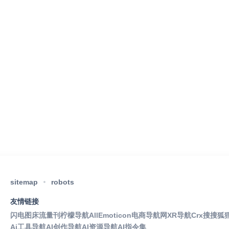
sitemap
robots
友情链接
闪电图床
流量刊
柠檬导航
AllEmoticon
电商导航网
XR导航
Crx搜搜
狐
Ai工具导航
AI创作导航
AI资源导航
AI指令集