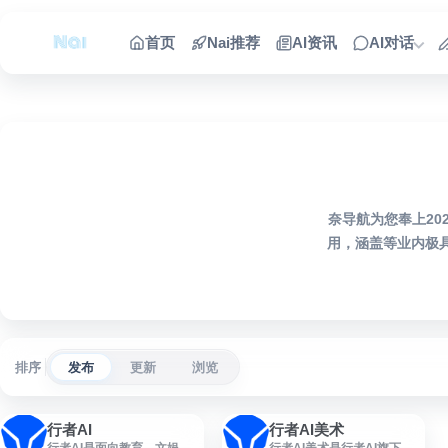
跳到内容
首页
Nai推荐
AI资讯
AI对话
奈导航为您奉上20
用，涵盖等业内极
排序
发布
更新
浏览
行者AI
行者AI美术
行者AI是面向教育、文娱等
行者AI美术是行者AI旗下的