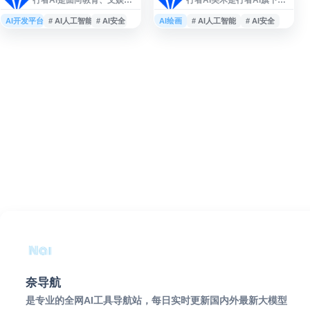
领域的人工智能产品与服务
在线 AI 创作工具，面向教
平台，聚焦AI技术在数字化
育、文娱及数字内容场景，
AI开发平台
# AI人工智能
# AI安全
AI绘画
# AI人工智能
# AI安全
转型中的应用。平台自主研
提供基于人工智能的美术生
发AI音乐、AI美术、AI智能
成与创作辅助能力。平台围
体、AI安全、AI游戏、AI数
绕 AI 美术、AI 音乐、AI 智
据等相关产品，提供内容审
能体、AI 安全等方向布局产
核、文本过滤等能力，适用
品，支持内容创作、数字化
于内容创作、智能交互、安
教学、文娱制作及内容审核
全治理及数据处理等场景。
等应用需求，适合关注 AI 绘
画、智能创作和人工智能内
容服务的用户了解与使用。
奈导航
是专业的全网AI工具导航站，每日实时更新国内外最新大模型