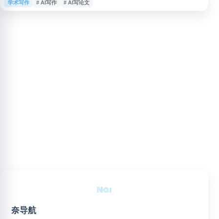
学术写作
# AI写作
# AI写论文
大中小学作文、托福、考研、四六级等写作场景，适合用于提升写作表达、检
查语法问题和辅助整理写作思路。
奈导航