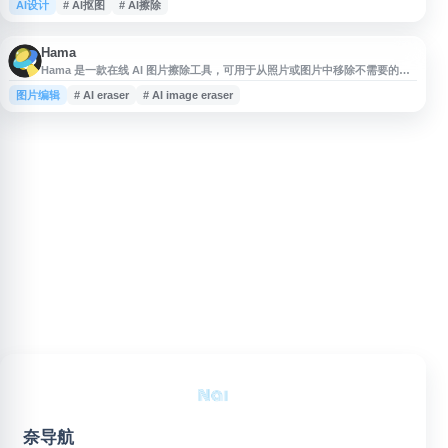
AI设计
# AI抠图
# AI擦除
板，并提供 AI 擦除等辅助功能，适合电商商品图、设计素材、证件照及日常
图片处理等场景使用。工具操作简单，无需复杂软件即可完成图片抠图与透明
背景处理。
Hama
Hama 是一款在线 AI 图片擦除工具，可用于从照片或图片中移除不需要的人
物、物体、文字、Logo、水印等内容。用户只需在图片上涂抹需要删除的区
图片编辑
# AI eraser
# AI image eraser
域并点击擦除，即可通过 AI 自动处理画面，适合照片修复、图片清理、电商
素材优化和社交媒体图片编辑等场景。工具支持免费使用，操作简单，无需复
杂图像编辑经验。
奈导航