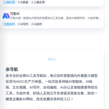
人像处理
# AI换脸
# 人像处理
通常提供简单的操作流程，用户无需安装软件即可完成换脸处理。网站面向需
要快速生成换脸图片、尝试 AI 图像编辑功能的个人用户，适合作为在线 AI 换
脸、图片处理和创意内容制作工具使用。
万彩AI
万彩AI是一款面向内容创作场景的AI工具合集，提供AI智能写作、AI创作辅
助、AI数字人制作、AI换脸及AI短视频制作等功能，适用于文案生成、视频内
文案创作
# AI写作
# AI创作
容生产和多媒体创作等需求。平台整合多种AI生成内容能力，帮助用户提升创
作效率，适合自媒体、营销推广、教育培训及企业内容制作等场景使用。
奈导航
是专业的全网AI工具导航站，每日实时更新国内外最新大模型
应用与AIGC生产力神器。一站式收录神级AI智能体、AI绘
画、文生视频、AI写作、自动编程、AI办公及智能搜索等前沿
工具。为创作者、职场人及独立开发者提供高效合集，助你一
键直达爆款AI网站，抢先收藏未来科技入口！