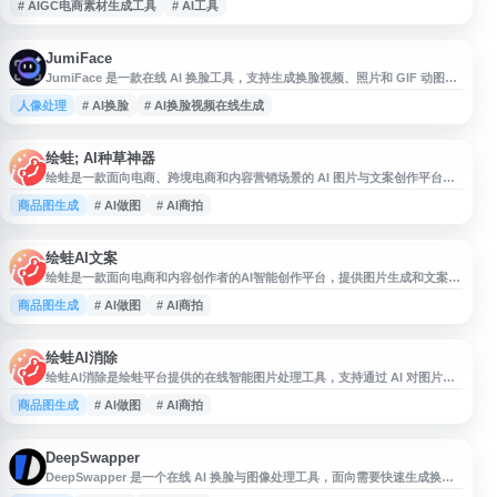
# AIGC电商素材生成工具
# AI工具
JumiFace
JumiFace 是一款在线 AI 换脸工具，支持生成换脸视频、照片和 GIF 动图。
用户可通过上传素材完成视频换脸、图片换脸、角色换脸、性别互换和表情包
人像处理
# AI换脸
# AI换脸视频在线生成
制作等操作，适用于娱乐创作、社交分享和趣味内容生成等场景。平台基于人
工智能技术提供人脸替换能力，帮助用户快速制作个性化的 AI 换脸内容。
绘蛙; AI种草神器
绘蛙是一款面向电商、跨境电商和内容营销场景的 AI 图片与文案创作平台，
提供 AI 商拍、虚拟模特、商品模型训练、换装、换脸、换背景、高清修复、
商品图生成
# AI做图
# AI商拍
智能消除等功能。用户可用于生成商品主图、小红书种草图文、穿搭文案和视
频口播文案，帮助提升素材制作效率，降低商品拍摄与内容创作成本。
绘蛙AI文案
绘蛙是一款面向电商和内容创作者的AI智能创作平台，提供图片生成和文案撰
写功能。平台支持AI商拍图生成、虚拟模特替换、商品主图制作等视觉内容服
商品图生成
# AI做图
# AI商拍
务，用户可训练专属商品模型和模特模型，适用于跨境电商、国内电商等场
景。文案创作方面，绘蛙能够生成小红书种草文案、穿搭文案、视频口播文案
等多种营销文本。平台还集成了图片编辑工具，包括智能消除、去水印、换
装、换脸、高清修复等
绘蛙AI消除
绘蛙AI消除是绘蛙平台提供的在线智能图片处理工具，支持通过 AI 对图片中
的指定区域进行消除、重绘和内容修改，可用于商品图优化、电商主图处理、
商品图生成
# AI做图
# AI商拍
小红书配图制作等场景。平台还提供 AI商拍、虚拟模特、AI换装、换背景、
高清修复、文案生成等功能，适合电商、跨境电商和内容创作者提升图片与营
销素材制作效率。
DeepSwapper
DeepSwapper 是一个在线 AI 换脸与图像处理工具，面向需要快速生成换脸
图片、头像或创意视觉内容的用户。网站通常提供基于浏览器的操作流程，用