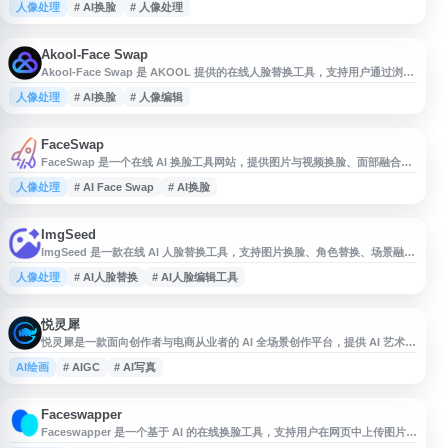
人像处理
# AI换脸
# 人像处理
户可上传图片并使用 AI 模型完成面部替换，适用于娱乐创作、社交媒体素材
和个人项目参考。使用此类工具时，建议遵守肖像权、隐私与平台内容规范。
Akool-Face Swap
Akool-Face Swap 是 AKOOL 提供的在线人脸替换工具，支持用户通过浏览
器上传图片或视频素材，进行人脸交换与相关视觉内容生成。该工具面向创意
人像处理
# AI换脸
# 人像编辑
设计、社交媒体内容制作、营销素材、娱乐互动等场景，提供便捷的在线处理
体验，无需复杂软件安装。网站界面简洁，适合希望快速制作换脸图片或视频
内容的用户访问使用。
FaceSwap
FaceSwap 是一个在线 AI 换脸工具网站，提供图片与视频换脸、面部融合、
脸部混合和脸部替换等功能。用户可通过网页使用 AI Face Swap、Video
人像处理
# AI Face Swap
# AI换脸
Face Swap、Face Merge、Face Mixer 等相关服务，适用于快速生成换脸效
果、测试创意图片或制作简单视频内容。网站关键词覆盖 Face Swap
Online、Free Fa
ImgSeed
ImgSeed 是一款在线 AI 人脸替换工具，支持图片换脸、角色替换、场景融合
等功能，可用于娱乐创作、社交内容制作和图像编辑参考。用户无需下载安装
人像处理
# AI人脸替换
# AI人脸编辑工具
或信用卡即可在线体验，适合快速生成高清人脸交换效果，并通过案例了解
AI 换脸在人像创作、视觉设计和社交分享中的应用。
悦灵犀
悦灵犀是一款面向创作者与电商从业者的 AI 全场景创作平台，提供 AI 艺术
照、AI 写真、文生图、文生视频、AI 换脸、AI 试衣、商品图生成、模特图生
AI绘画
# AIGC
# AI写真
成等功能。平台支持多种艺术风格与节日主题模板，并结合文本生成、内容改
写、知识搜索等能力，帮助用户完成图片、视频和电商视觉内容的智能化创作
与处理。
Faceswapper
Faceswapper 是一个基于 AI 的在线换脸工具，支持用户在网页中上传图片并
进行人脸替换，适用于头像制作、趣味图片编辑、社交媒体素材等场景。平台