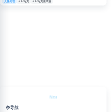
人像处理
# AI写真
# AI写真生成器
片快速生成多种风格的写真、头像和图像效果，适用于社交头像、个人形象
照、创意照片处理等场景。该平台支持照片风格转换和 AI 滤镜效果，帮助用
户便捷完成个性化图片创作。
奈导航