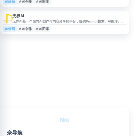
AI绘画
# AI创作
# AI图库
服务。用户可在平台查找 AI 描述词、浏览图库灵感、进行 AI 创作，并参与内
容交流，适用于设计、插画、创意生成与 AI 绘图学习等场景。
无界AI
无界AI是一个面向AI创作与内容分享的平台，提供Prompt搜索、AI图库、AI
创作、AI广场等功能，覆盖以文生图、图像创作、灵感检索与作品展示等场
AI绘画
# AI创作
# AI图库
景。用户可在平台中查找提示词和创作素材，进行AI辅助创作，并浏览、交流
和分享相关作品，适合对AI绘画、提示词应用和创意内容生产感兴趣的用户使
用。
奈导航