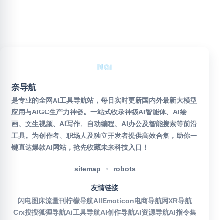
奈导航
是专业的全网AI工具导航站，每日实时更新国内外最新大模型
应用与AIGC生产力神器。一站式收录神级AI智能体、AI绘
画、文生视频、AI写作、自动编程、AI办公及智能搜索等前沿
工具。为创作者、职场人及独立开发者提供高效合集，助你一
键直达爆款AI网站，抢先收藏未来科技入口！
sitemap
robots
友情链接
闪电图床
流量刊
柠檬导航
AllEmoticon
电商导航网
XR导航
Crx搜搜
狐狸导航
Ai工具导航
AI创作导航
AI资源导航
AI指令集