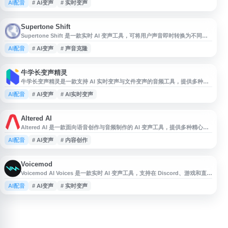
AI配音
# AI变声
# 实时变声
太、萌妹等风格，用户可免费下载并试用丰富音色资源。软件主打快速安装、
简单上手，适合需要实时变声、语音娱乐、直播互动或内容创作的用户使用。
Supertone Shift
Supertone Shift 是一款实时 AI 变声工具，可将用户声音即时转换为不同音
色或角色声音，适用于游戏、直播、配音和内容创作等场景。该产品强调低延
AI配音
# AI变声
# 声音克隆
迟语音转换体验，帮助创作者和玩家在语音互动、角色演绎及音频制作中获得
更灵活的声音表现。
牛学长变声精灵
牛学长变声精灵是一款支持 AI 实时变声与文件变声的音频工具，提供多种变
声特效和音效选择，可用于美化音色、转换性别声音，并适配常见游戏、直播
AI配音
# AI变声
# AI实时变声
及语音软件。用户还可上传音频或视频文件进行变声处理，适合游戏开黑、直
播互动、语音聊天和内容创作等场景。
Altered AI
Altered AI 是一款面向语音创作与音频制作的 AI 变声工具，提供多种精心设
计的人工智能声音，可将用户原始声音转换为不同风格的专业语音表现。平台
AI配音
# AI变声
# 内容创作
适用于配音、内容创作、游戏、视频和播客等场景，帮助创作者提升语音制作
效率并丰富声音表现形式。
Voicemod
Voicemod AI Voices 是一款实时 AI 变声工具，支持在 Discord、游戏和直播
场景中使用。用户可通过软件快速切换多种拟真 AI 声音，用于语音聊天、内
AI配音
# AI变声
# 实时变声
容创作或在线互动。该工具提供免费试用，安装与设置流程较简单，适合需要
实时语音效果、虚拟角色声音或直播娱乐功能的用户了解和使用。