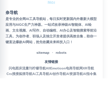
奈导航
是专业的全网AI工具导航站，每日实时更新国内外最新大模型
应用与AIGC生产力神器。一站式收录神级AI智能体、AI绘
画、文生视频、AI写作、自动编程、AI办公及智能搜索等前沿
工具。为创作者、职场人及独立开发者提供高效合集，助你一
键直达爆款AI网站，抢先收藏未来科技入口！
sitemap
robots
友情链接
闪电图床
流量刊
柠檬导航
AllEmoticon
电商导航网
XR导航
Crx搜搜
狐狸导航
Ai工具导航
AI创作导航
AI资源导航
AI指令集
官方公众号
沪ICP备2025115155号