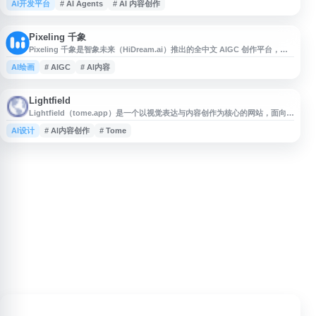
AI开发平台
# AI Agents
# AI 内容创作
ComfyUI 工作流、无限画布、AI 应用搭建、图像生成、视频生成及模型 API
调用，适用于从创意构思到成品输出的端到端 AI 内容创作场景。
Pixeling 千象
Pixeling 千象是智象未来（HiDream.ai）推出的全中文 AIGC 创作平台，基
于自主可控的多模态生成式 AI 大模型构建。平台提供文生图、图生图、文生
AI绘画
# AIGC
# AI内容
视频、图生视频等核心功能，支持智能重绘、智能拓图、智能排版和视频编辑
等实用工具。面向零基础用户设计，操作简单易上手，适合个人创作者、设计
师及内容创作团队使用。平台内置创作者社区，用户可展示作品、交
Lightfield
Lightfield（tome.app）是一个以视觉表达与内容创作为核心的网站，面向需
要制作展示型内容、创意叙事或视觉项目的用户。网站可用于了解其产品能
AI设计
# AI内容创作
# Tome
力、应用场景与相关服务信息，适合关注 AI 内容创作、演示文稿、视觉叙事
和数字化表达工具的个人与团队访问参考。