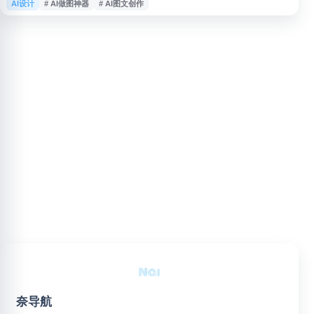
AI设计
# AI做图神器
# AI图文创作
布。平台主打可编辑 AI 图片与图文二次修改能力，适用于海报设计、封面制
作、文章排版、产品图生成、详情页制作等场景，帮助用户降低设计和运营门
槛，提升内容生产效率。
奈导航