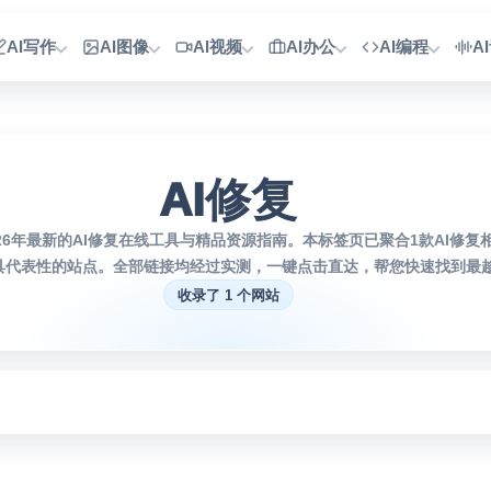
AI写作
AI图像
AI视频
AI办公
AI编程
A
AI修复
26年最新的AI修复在线工具与精品资源指南。本标签页已聚合1款AI修复
具代表性的站点。全部链接均经过实测，一键点击直达，帮您快速找到最趁
收录了 1 个网站