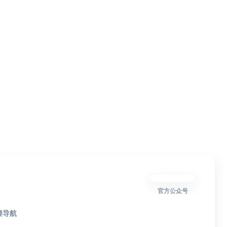
官方公众号
狸导航