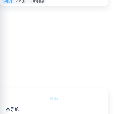
AI设计
# 90设计
# 店铺装修
网店视觉设计场景，支持用户查找设计素材、获取创作灵感，并提供设计交
流、学习与分享相关内容，适合用于电商页面制作、店铺装修和视觉营销参
考。
奈导航