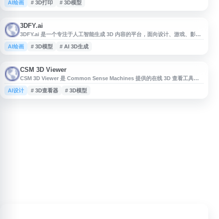
AI绘画
# 3D打印
# 3D模型
内容创作者，帮助用户在短时间内完成模型概念生成与素材制作，提升 3D 创
作效率。
3DFY.ai
3DFY.ai 是一个专注于人工智能生成 3D 内容的平台，面向设计、游戏、影
视、电商、虚拟现实等场景提供 3D 模型生成相关服务。网站通过 AI 技术帮
AI绘画
# 3D模型
# AI 3D生成
助用户从文本或图像等输入快速创建可用于数字内容制作的三维资产，降低建
模门槛并提升制作效率。适合需要探索 AI 3D 生成、3D 素材制作和数字资产
自动化流程的个人创作者、开发者及企业团队参考使用。
CSM 3D Viewer
CSM 3D Viewer 是 Common Sense Machines 提供的在线 3D 查看工具，
面向 3D 模型预览、展示与交互查看场景。用户可通过网页访问相关 3D 内
AI设计
# 3D查看器
# 3D模型
容，便于快速查看模型效果、空间结构和细节表现。该网站适合设计、游戏、
数字内容创作及 3D 资产管理等用户用于模型浏览与分享参考。