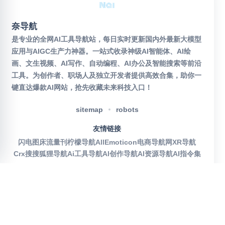
奈导航
是专业的全网AI工具导航站，每日实时更新国内外最新大模型
应用与AIGC生产力神器。一站式收录神级AI智能体、AI绘
画、文生视频、AI写作、自动编程、AI办公及智能搜索等前沿
工具。为创作者、职场人及独立开发者提供高效合集，助你一
键直达爆款AI网站，抢先收藏未来科技入口！
sitemap
robots
友情链接
闪电图床
流量刊
柠檬导航
AllEmoticon
电商导航网
XR导航
Crx搜搜
狐狸导航
Ai工具导航
AI创作导航
AI资源导航
AI指令集
官方公众号
沪ICP备2025115155号